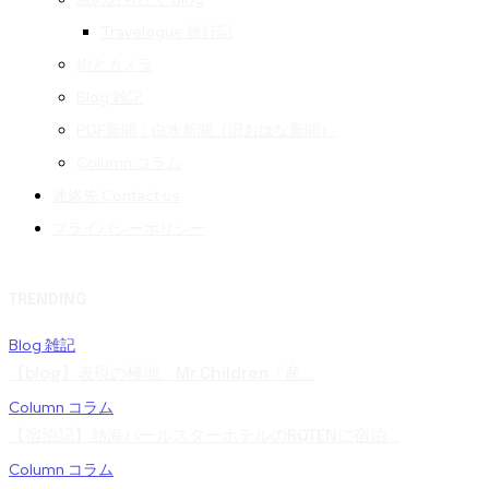
Travelogue 旅行記
街とカメラ
Blog 雑記
PDF新聞｜白水新聞（旧おはな新聞）
Column コラム
連絡先 Contact us
プライバシーポリシー
TRENDING
Blog 雑記
【blog】表現の極地。Mr.Children「産...
Column コラム
【宿泊記】熱海パールスターホテルのROTENに宿泊...
Column コラム