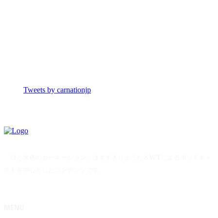
Tweets by carnationjp
「白と水色のカーネーション」はすずきりょうた＆WTによるポッドキャ
ストを中心としたコンテンツです。
MENU