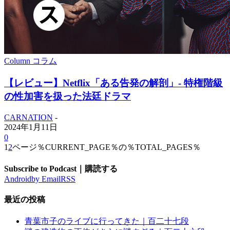
Column コラム
【レビュー】Netflix「ある告発の解剖」- 特権階級
の性加害を扱った法廷ドラマ
CARNATION
-
2024年1月11日
0
1
2
ページ％CURRENT_PAGE％の％TOTAL_PAGES％
Subscribe to Podcast｜購読する
Android
by Email
RSS
最近の投稿
青葉市子のライブに行ってきた｜百二十七段