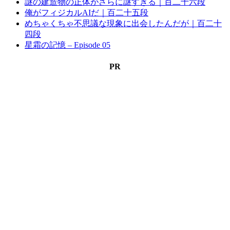
謎の建造物の正体がさらに謎すぎる｜百二十六段
俺がフィジカルAIだ｜百二十五段
めちゃくちゃ不思議な現象に出会したんだが｜百二十
四段
星霜の記憶 – Episode 05
PR