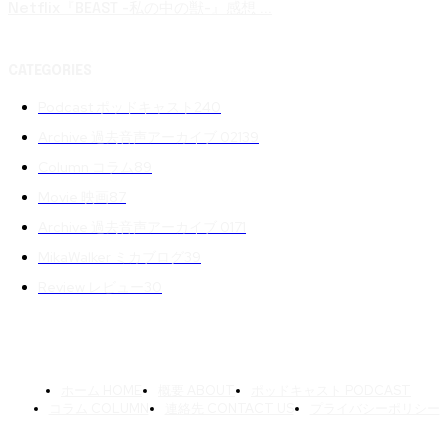
Netflix『BEAST -私の中の獣-』感想 ...
CATEGORIES
Podcast ポッドキャスト
240
Archive 過去音声アーカイブ 02
139
Column コラム
89
Movie 映画
87
Archive 過去音声アーカイブ 01
71
MikaWalker ミカブログ
39
Review レビュー
30
ホーム HOME
概要 ABOUT
ポッドキャスト PODCAST
コラム COLUMN
連絡先 CONTACT US
プライバシーポリシー