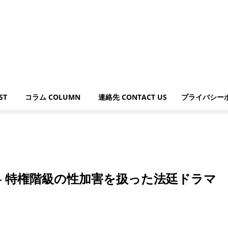
ST
コラム COLUMN
連絡先 CONTACT US
プライバシー
剖」- 特権階級の性加害を扱った法廷ドラマ