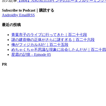
次の記事
【blog】ASUSの15.6インチのポータブルゲーミングモ
Subscribe to Podcast｜購読する
Android
by Email
RSS
最近の投稿
青葉市子のライブに行ってきた｜百二十七段
謎の建造物の正体がさらに謎すぎる｜百二十六段
俺がフィジカルAIだ｜百二十五段
めちゃくちゃ不思議な現象に出会したんだが｜百二十四
星霜の記憶 – Episode 05
PR