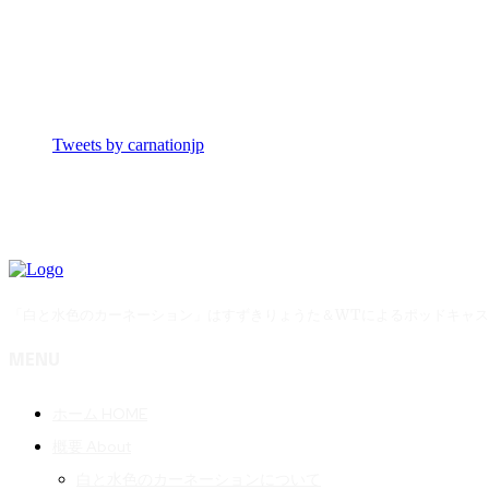
Tweets by carnationjp
「白と水色のカーネーション」はすずきりょうた＆WTによるポッドキャ
MENU
ホーム HOME
概要 About
白と水色のカーネーションについて