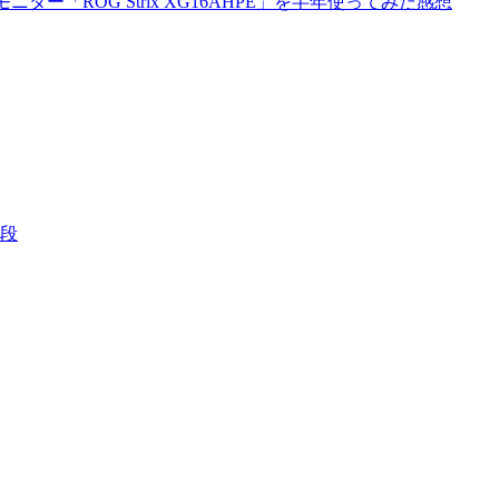
ニター「ROG Strix XG16AHPE」を半年使ってみた感想
段