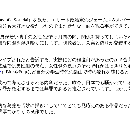
tomy of a Scandal）を観た。エリート政治家のジェーム
自分も大好きな役だったのでまた新たな一面を観る事ができて
る男が若い助手の女性と約5ヶ月間の間、関係を持ってしまい
雑な問題を浮き彫りにします。視聴者は、真実と偽りが交錯す
レイプされたと告訴する。実際にどの程度何があったのか？合
法廷では男性側の視点、女性側の視点のそれぞれがはっきりと
ー
）BlurやPulpなど自分の学生時代の楽曲で時の流れを感じる
改めて考えさせられる内容だった。昨今、日本でも騒がれてい
有罪が確定するまでは無罪であると推定されています。しかし
的な葛藤を巧妙に描き出していてとても見応えのある作品だっ
重厚でかなりの良作でした。