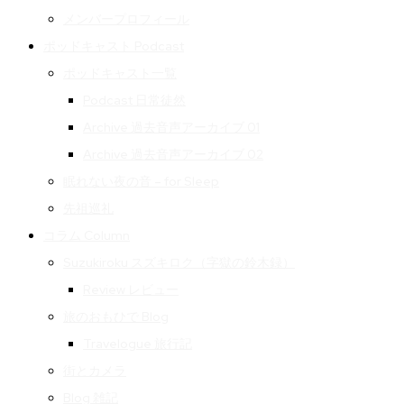
メンバープロフィール
ポッドキャスト Podcast
ポッドキャスト一覧
Podcast 日常徒然
Archive 過去音声アーカイブ 01
Archive 過去音声アーカイブ 02
眠れない夜の音 – for Sleep
先祖巡礼
コラム Column
Suzukiroku スズキロク（字獄の鈴木録）
Review レビュー
旅のおもひで Blog
Travelogue 旅行記
街とカメラ
Blog 雑記