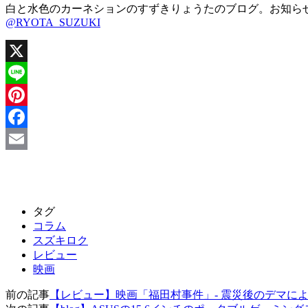
白と水色のカーネションのすずきりょうたのブログ。お知ら
@RYOTA_SUZUKI
X
Line
Pinterest
Facebook
Email
タグ
コラム
スズキロク
レビュー
映画
前の記事
【レビュー】映画「福田村事件」- 震災後のデマに