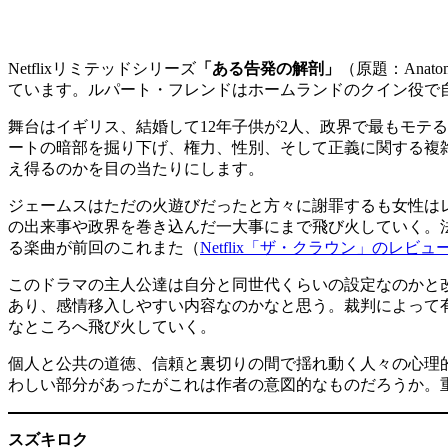
Netflixリミテッドシリーズ
「ある告発の解剖」
（原題：Ana
ています。ルパート・フレンドはホームランドのクイン役で
舞台はイギリス、結婚して12年子供が2人、政界で最もモテ
ートの暗部を掘り下げ、権力、性別、そして正義に関する複
え得るのかを目の当たりにします。
ジェームスはただの火遊びだったと方々に謝罪するも女性は
の出来事や政界を巻き込んだ一大事にまで飛び火していく。
る楽曲が前回のこれまた（
Netflix「ザ・クラウン」のレビュ
このドラマの主人公達は自分と同世代くらいの設定なのかと
あり、感情移入しやすい内容なのかなと思う。裁判によって
なところへ飛び火していく。
個人と公共の道徳、信頼と裏切りの間で揺れ動く人々の心理
わしい部分があったがこれは作者の意図的なものだろうか。
スズキロク