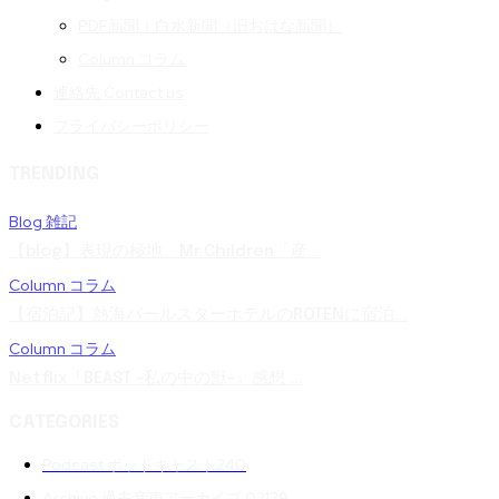
PDF新聞｜白水新聞（旧おはな新聞）
Column コラム
連絡先 Contact us
プライバシーポリシー
TRENDING
Blog 雑記
【blog】表現の極地。Mr.Children「産...
Column コラム
【宿泊記】熱海パールスターホテルのROTENに宿泊...
Column コラム
Netflix『BEAST -私の中の獣-』感想 ...
CATEGORIES
Podcast ポッドキャスト
240
Archive 過去音声アーカイブ 02
139