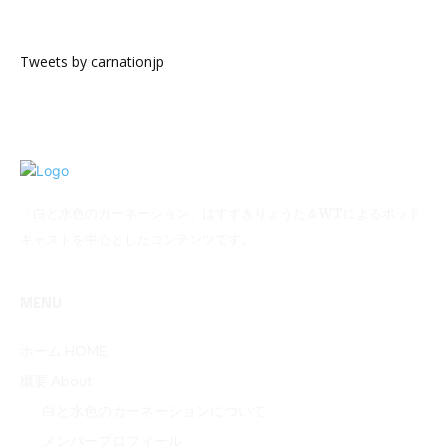
Tweets by carnationjp
「白と水色のカーネーション」はすずきりょうた＆WTによるポッド
キャストを中心としたコンテンツです。
MENU
ホーム HOME
概要 About
白と水色のカーネーションについて
メンバープロフィール