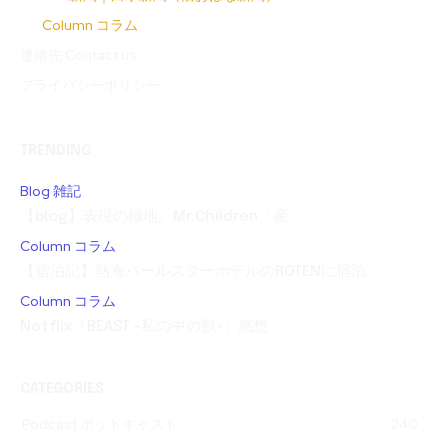
Column コラム
連絡先 Contact us
プライバシーポリシー
TRENDING
Blog 雑記
【blog】表現の極地。Mr.Children「産...
Column コラム
【宿泊記】熱海パールスターホテルのROTENに宿泊...
Column コラム
Netflix『BEAST -私の中の獣-』感想 ...
CATEGORIES
Podcast ポッドキャスト
240