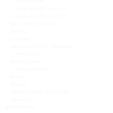
Podcast 日常徒然
Archive 過去音声アーカイブ 01
Archive 過去音声アーカイブ 02
眠れない夜の音 – for Sleep
先祖巡礼
コラム Column
Suzukiroku スズキロク（字獄の鈴木録）
Review レビュー
旅のおもひで Blog
Travelogue 旅行記
街とカメラ
Blog 雑記
PDF新聞｜白水新聞（旧おはな新聞）
Column コラム
連絡先 Contact us