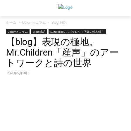
ホーム
Column コラム
Blog 雑記
Column コラム
Blog 雑記
Suzukiroku スズキロク（字獄の鈴木録）
【blog】表現の極地。
Mr.Children「産声」のアー
トワークと詩の世界
2026年5月18日