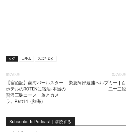
タグ
コラム
スズキロク
前の記事
次の記事
【宿泊記】熱海パールスター
緊急阿部逮捕ヘルプミー｜百
ホテルのROTENに宿泊-本当の
二十三段
贅沢三昧コース｜旅とカメ
ラ。Part14（熱海）
Subscribe to Podcast｜購読する