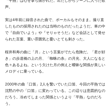
「平熱」は心を撃ち抜かれた。出だしからゾーンに入った歌
声。
実は4年前に録音された曲で、ボーカルもそのまま。撮り直
したものの採用されたのは当時のものだったようだ。車の中
で『自由でいよう』や『そりゃそうだ』など会話として発せ
られた言葉、重い雰囲気と憂いとても刺さった。
桜井和寿の曲に「月」という言葉がでたら危険だ。「君が好
き」の歩道橋の上の月、「蜘蛛の糸」の月光、大人になると
色々あるよね。という欠けた月の例えと曖昧な関係が美しい
メロディに乗っている。
2000年の曲「口笛」2人を繋いでいた口笛、今回の平熱では
沈黙の中の「口笛」に変わっている。この辺りは意図的なの
だろう。冷めてしまった関係というより「平熱」なのだろ
う。