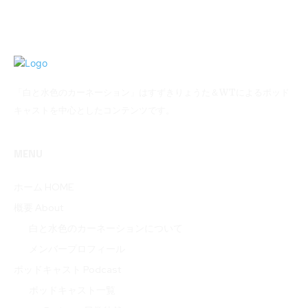
「白と水色のカーネーション」はすずきりょうた＆WTによるポッド
キャストを中心としたコンテンツです。
MENU
ホーム HOME
概要 About
白と水色のカーネーションについて
メンバープロフィール
ポッドキャスト Podcast
ポッドキャスト一覧