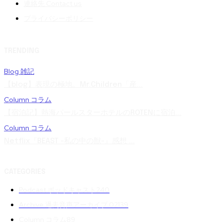
連絡先 Contact us
プライバシーポリシー
TRENDING
Blog 雑記
【blog】表現の極地。Mr.Children「産...
Column コラム
【宿泊記】熱海パールスターホテルのROTENに宿泊...
Column コラム
Netflix『BEAST -私の中の獣-』感想 ...
CATEGORIES
Podcast ポッドキャスト
240
Archive 過去音声アーカイブ 02
139
Column コラム
89