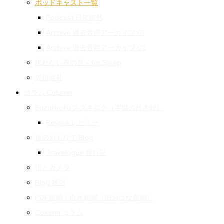
ポッドキャスト一覧
Podcast 日常徒然
Archive 過去音声アーカイブ 01
Archive 過去音声アーカイブ 02
眠れない夜の音 – for Sleep
先祖巡礼
コラム Column
Suzukiroku スズキロク（字獄の鈴木録）
Review レビュー
旅のおもひで Blog
Travelogue 旅行記
街とカメラ
Blog 雑記
PDF新聞｜白水新聞（旧おはな新聞）
Column コラム