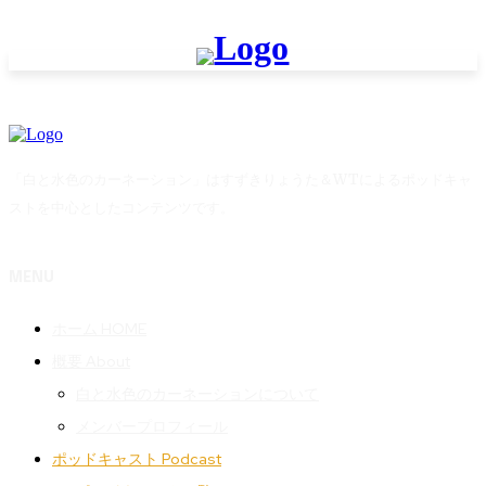
「白と水色のカーネーション」はすずきりょうた＆WTによるポッドキャ
ストを中心としたコンテンツです。
MENU
ホーム HOME
概要 About
白と水色のカーネーションについて
メンバープロフィール
ポッドキャスト Podcast