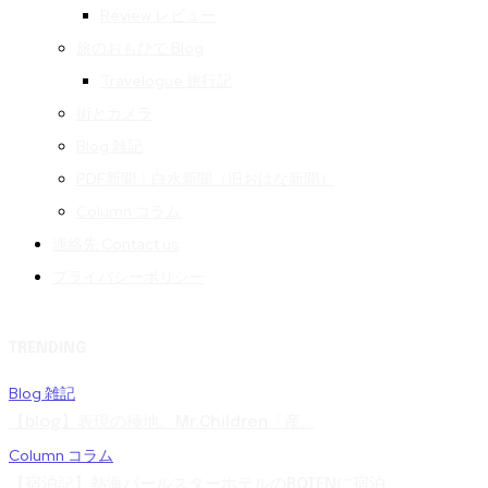
Review レビュー
旅のおもひで Blog
Travelogue 旅行記
街とカメラ
Blog 雑記
PDF新聞｜白水新聞（旧おはな新聞）
Column コラム
連絡先 Contact us
プライバシーポリシー
TRENDING
Blog 雑記
【blog】表現の極地。Mr.Children「産...
Column コラム
【宿泊記】熱海パールスターホテルのROTENに宿泊...