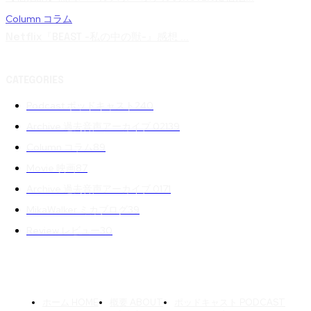
Column コラム
Netflix『BEAST -私の中の獣-』感想 ...
CATEGORIES
Podcast ポッドキャスト
240
Archive 過去音声アーカイブ 02
139
Column コラム
89
Movie 映画
87
Archive 過去音声アーカイブ 01
71
MikaWalker ミカブログ
39
Review レビュー
30
ホーム HOME
概要 ABOUT
ポッドキャスト PODCAST