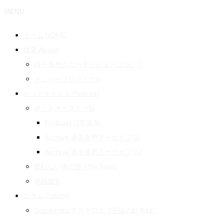
MENU
ホーム HOME
概要 About
白と水色のカーネーションについて
メンバープロフィール
ポッドキャスト Podcast
ポッドキャスト一覧
Podcast 日常徒然
Archive 過去音声アーカイブ 01
Archive 過去音声アーカイブ 02
眠れない夜の音 – for Sleep
先祖巡礼
コラム Column
Suzukiroku スズキロク（字獄の鈴木録）