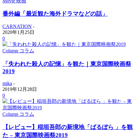
Movie 映画
番外編「最近観た海外ドラマなどの話」
CARNATION
-
2020年1月25日
0
Column コラム
「失われた殺人の記憶」を観た｜東京国際映画祭
2019
mika
-
2019年12月28日
0
Column コラム
【レビュー】稲垣吾郎の新境地「ばるぼら 」を観
た – 東京国際映画祭2019