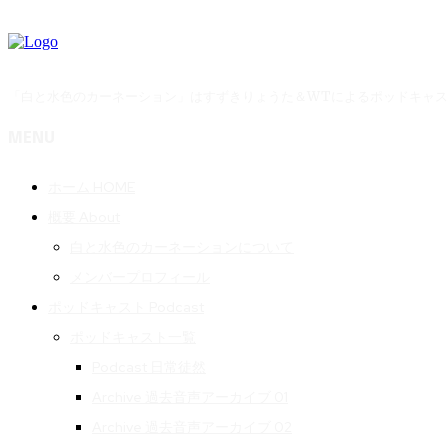
「白と水色のカーネーション」はすずきりょうた＆WTによるポッドキャ
MENU
ホーム HOME
概要 About
白と水色のカーネーションについて
メンバープロフィール
ポッドキャスト Podcast
ポッドキャスト一覧
Podcast 日常徒然
Archive 過去音声アーカイブ 01
Archive 過去音声アーカイブ 02