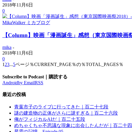
2018年11月6日
0
MikaWalker ミカブログ
【Column】映画「漫画誕生」感想（東京国際映画祭2
mika
-
2018年11月6日
0
1
2
3
...
5
ページ％CURRENT_PAGE％の％TOTAL_PAGES％
Subscribe to Podcast｜購読する
Android
by Email
RSS
最近の投稿
青葉市子のライブに行ってきた｜百二十七段
謎の建造物の正体がさらに謎すぎる｜百二十六段
俺がフィジカルAIだ｜百二十五段
めちゃくちゃ不思議な現象に出会したんだが｜百二十四
星霜の記憶 – Episode 05