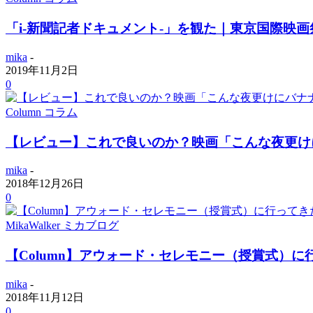
「i-新聞記者ドキュメント-」を観た｜東京国際映画祭
mika
-
2019年11月2日
0
Column コラム
【レビュー】これで良いのか？映画「こんな夜更け
mika
-
2018年12月26日
0
MikaWalker ミカブログ
【Column】アウォード・セレモニー（授賞式）に行
mika
-
2018年11月12日
0