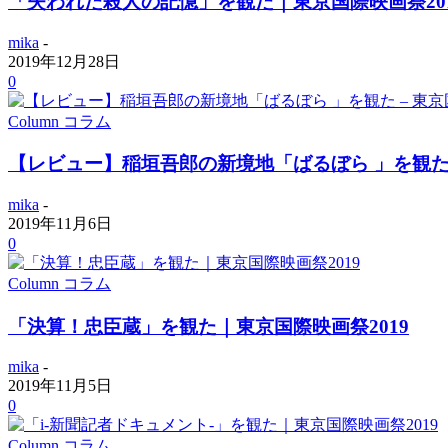
「失われた殺人の記憶」を観た｜東京国際映画祭20
mika
-
2019年12月28日
0
Column コラム
【レビュー】稲垣吾郎の新境地「ばるぼら 」を観た –
mika
-
2019年11月6日
0
Column コラム
「決算！忠臣蔵」を観た｜東京国際映画祭2019
mika
-
2019年11月5日
0
Column コラム