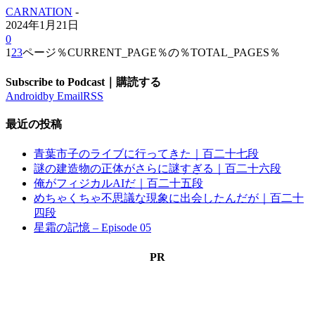
CARNATION
-
2024年1月21日
0
1
2
3
ページ％CURRENT_PAGE％の％TOTAL_PAGES％
Subscribe to Podcast｜購読する
Android
by Email
RSS
最近の投稿
青葉市子のライブに行ってきた｜百二十七段
謎の建造物の正体がさらに謎すぎる｜百二十六段
俺がフィジカルAIだ｜百二十五段
めちゃくちゃ不思議な現象に出会したんだが｜百二十
四段
星霜の記憶 – Episode 05
PR