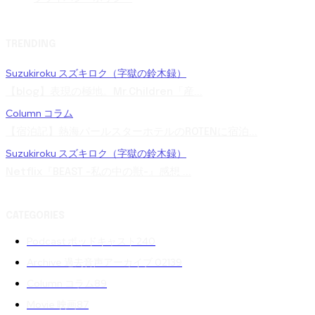
TRENDING
Suzukiroku スズキロク（字獄の鈴木録）
【blog】表現の極地。Mr.Children「産...
Column コラム
【宿泊記】熱海パールスターホテルのROTENに宿泊...
Suzukiroku スズキロク（字獄の鈴木録）
Netflix『BEAST -私の中の獣-』感想 ...
CATEGORIES
Podcast ポッドキャスト
240
Archive 過去音声アーカイブ 02
139
Column コラム
89
Movie 映画
87