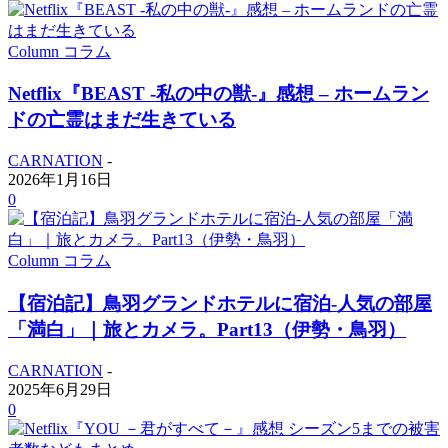
Column コラム
Netflix『BEAST -私の中の獣-』感想 – ホームラン
ドの亡霊はまだ生きている
CARNATION
-
2026年1月16日
0
Column コラム
【宿泊記】鳥羽グランドホテルに宿泊-人気の部屋
「満白」｜旅とカメラ。Part13（伊勢・鳥羽）
CARNATION
-
2025年6月29日
0