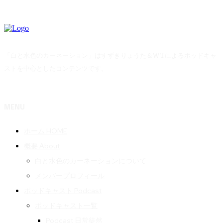
「白と水色のカーネーション」はすずきりょうた＆WTによるポッドキャ
ストを中心としたコンテンツです。
MENU
ホーム HOME
概要 About
白と水色のカーネーションについて
メンバープロフィール
ポッドキャスト Podcast
ポッドキャスト一覧
Podcast 日常徒然