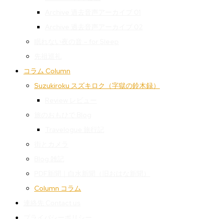
Archive 過去音声アーカイブ 01
Archive 過去音声アーカイブ 02
眠れない夜の音 – for Sleep
先祖巡礼
コラム Column
Suzukiroku スズキロク（字獄の鈴木録）
Review レビュー
旅のおもひで Blog
Travelogue 旅行記
街とカメラ
Blog 雑記
PDF新聞｜白水新聞（旧おはな新聞）
Column コラム
連絡先 Contact us
プライバシーポリシー