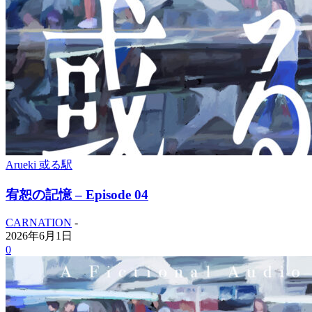
Arueki 或る駅
宥恕の記憶 – Episode 04
CARNATION
-
2026年6月1日
0