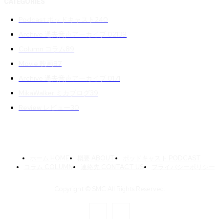
CATEGORIES
Podcast ポッドキャスト
240
Archive 過去音声アーカイブ 02
139
Column コラム
89
Movie 映画
87
Archive 過去音声アーカイブ 01
71
MikaWalker ミカブログ
39
Review レビュー
30
ホーム HOME
概要 ABOUT
ポッドキャスト PODCAST
コラム COLUMN
連絡先 CONTACT US
プライバシーポリシー
Copyright © SMC All Rights Reserved.