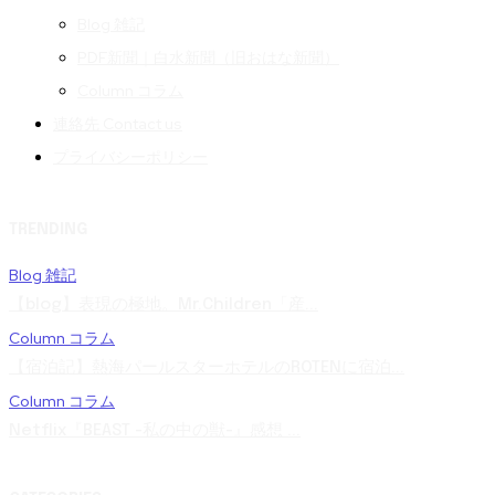
Blog 雑記
PDF新聞｜白水新聞（旧おはな新聞）
Column コラム
連絡先 Contact us
プライバシーポリシー
TRENDING
Blog 雑記
【blog】表現の極地。Mr.Children「産...
Column コラム
【宿泊記】熱海パールスターホテルのROTENに宿泊...
Column コラム
Netflix『BEAST -私の中の獣-』感想 ...