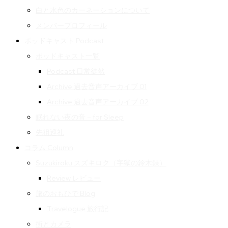
白と水色のカーネーションについて
メンバープロフィール
ポッドキャスト Podcast
ポッドキャスト一覧
Podcast 日常徒然
Archive 過去音声アーカイブ 01
Archive 過去音声アーカイブ 02
眠れない夜の音 – for Sleep
先祖巡礼
コラム Column
Suzukiroku スズキロク（字獄の鈴木録）
Review レビュー
旅のおもひで Blog
Travelogue 旅行記
街とカメラ