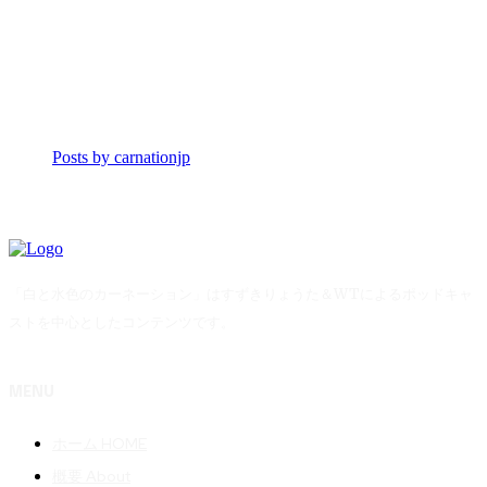
Posts by carnationjp
「白と水色のカーネーション」はすずきりょうた＆WTによるポッドキャ
ストを中心としたコンテンツです。
MENU
ホーム HOME
概要 About