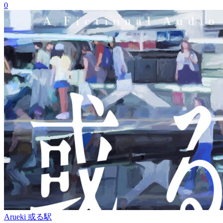
0
Arueki 或る駅