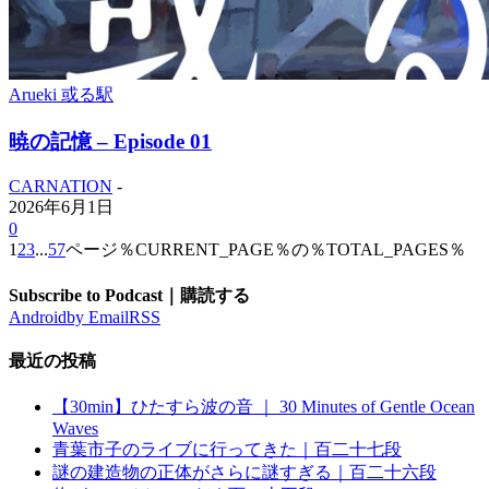
Arueki 或る駅
暁の記憶 – Episode 01
CARNATION
-
2026年6月1日
0
1
2
3
...
57
ページ％CURRENT_PAGE％の％TOTAL_PAGES％
Subscribe to Podcast｜購読する
Android
by Email
RSS
最近の投稿
【30min】ひたすら波の音 ｜ 30 Minutes of Gentle Ocean
Waves
青葉市子のライブに行ってきた｜百二十七段
謎の建造物の正体がさらに謎すぎる｜百二十六段