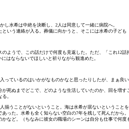
かし水希は中絶を決断し、2人は同意して一緒に病院へ。
ったという連絡が入る。葬儀に向かうと、そこには水希の子ども
スのようで、この話だけで何度も見返した。ただ、「これ12
いにはならないでほしいと祈りながら観進めた。
に入っているのはいかがなものかなと思ったりしたが、まぁ良
分が死ぬまでどこで、どのような生活していたのか、回を増す
なる。
3人揃うことがないということ。海は水希が居ないということ
であった。水希も全く知らない空白の7年を残して死んだから
のかなど。（ちなみに彼女の職場のシーンは自分も仕事で何度