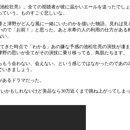
（池松壮亮）。全ての視聴者が彼に温かいエールを送ったでし
っていう。ものすごく悲しいな。
水希と津野がどんな風に一緒にいたのかを描いた物語。見れば見
いので「お前！」と思った。あと水希の人の利用の仕方がある
ない。
ってきた時点で「わかる」あの嫌な予感の池松壮亮の演技が凄
津野の思いが全てがその演技に乗り移ってる、鳥肌たちます。
らもう会わない、会えない。という感じではなかったのであの
でいきましょう。
があるドラマだった。
はないかもしれないけど美品なら30万近くまで跳ね上がってしま