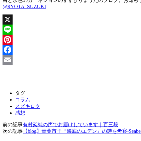
白と水色のカーネションのすずきりょうたのブログ。お知ら
@RYOTA_SUZUKI
X
Line
Pinterest
Facebook
Email
タグ
コラム
スズキロク
感想
前の記事
有村架純の声でお届けしています｜百三段
次の記事
【blog】青葉市子『海底のエデン』の詩を考察-Seabed 