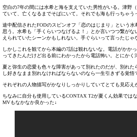
空白の7年の間には水希と海を支えていた男性がいる。津野
ていて、亡くなるまでそばにいて。それでも海も行っちゃう
途中配信されたFODのスピンオフ「恋のはじまり」という
思う。水希も「手くらいつなげるよ！」とか言いつつ繋がな
えられていたシーンかもしれない。手ぐらいって言ったじゃ
しかしこれを観てから本編の7話は観れないな。電話がかか
ってきたんだけど出る前にわかったから電話怖い。とにかく
夏と弥生の恋愛も色々な障害があって別れたのだが、別れた
し好きなまま別れなければならないのなら一生引きずる覚悟
それぞれの人物描写がかなりしっかりしていてとても見応え
ちなみに自分も使用しているCONTAX T2が夏くん効果で
MVもなかなか良かった↓