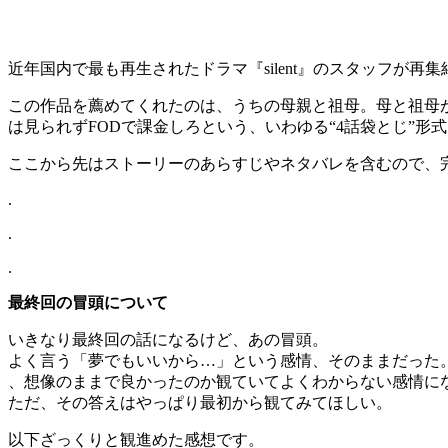
近年国内で最も再生されたドラマ『silent』のスタッフが
この作品を薦めてくれたのは、うちの母親と祖母。母と祖母が
は見られずFODで課金しろという、いわゆる“4話袋とじ”形
ここから先はストーリーのあらすじやネタバレを含むので、
.
.
.
最終回の冒頭について
いきなり最終回の話になるけど、あの冒頭。
よく言う「夢でもいいから…」という感情、そのままだった
、想像のままで良かったのか観ていてよくわからない感情に
ただ、その答えはやっぱり最初から観てみてほしい。
以下ざっくりと観進めた感想です。