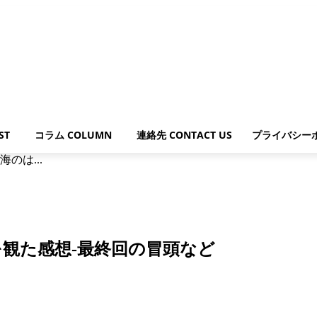
ST
コラム COLUMN
連絡先 CONTACT US
プライバシー
のは...
観た感想-最終回の冒頭など