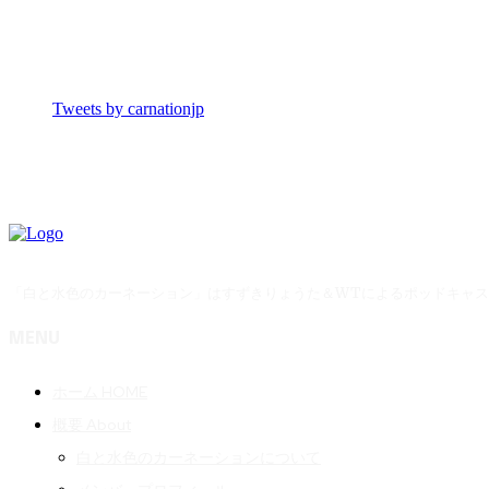
Tweets by carnationjp
「白と水色のカーネーション」はすずきりょうた＆WTによるポッドキャ
MENU
ホーム HOME
概要 About
白と水色のカーネーションについて