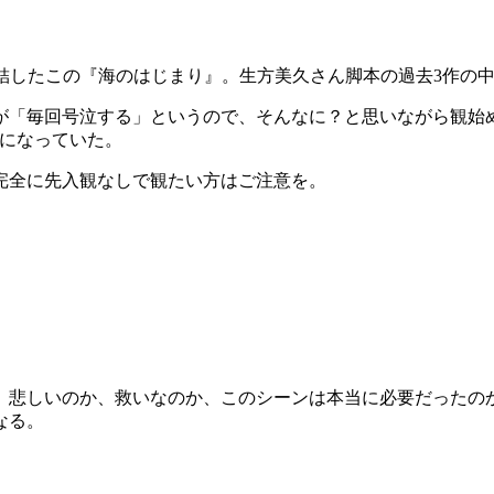
再集結したこの『海のはじまり』。生方美久さん脚本の過去3作の
「毎回号泣する」というので、そんなに？と思いながら観始めた
式になっていた。
完全に先入観なしで観たい方はご注意を。
。悲しいのか、救いなのか、このシーンは本当に必要だったの
なる。