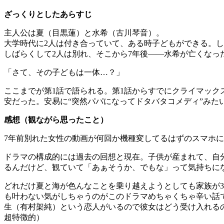
ざっくりとしたあらすじ
主人公は夏（目黒蓮）と水希（古川琴音）。
大学時代に2人は付き合っていて、ある時子どもができる。し
しばらくして2人は別れ、そこから7年後——水希が亡くな
「さて、その子どもは一体…？」
ここまでが第1話で語られる。第1話からすでにクライマック
安だった。安易に“突然パパになってドタバタコメディ”みた
感想（観ながら思ったこと）
7年前別れた女性の動画が何回か機種変してるはずのスマホ
ドラマの構成的には過去の回想と現在。子供が産まれて、自
るんだけど、観ていて「あぁそうか、でもな」って気持ちに
どれだけ夏と海が色んなことを乗り越えようとしても家族が
も叶わない気がしちゃうのがこのドラマめちゃくちゃ辛い話
生（有村架純）という恋人がいるので彼女はどう受け入れる
超特徴的）