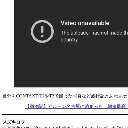
自分もCONTAXT T2やT3で撮った写真など旅行記とあ
【宿泊記】ヒルトン名古屋に泊まった – 朝食最高｜
スズキロク