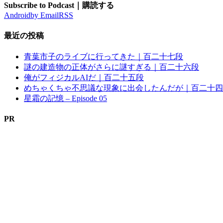
Subscribe to Podcast｜購読する
Android
by Email
RSS
最近の投稿
青葉市子のライブに行ってきた｜百二十七段
謎の建造物の正体がさらに謎すぎる｜百二十六段
俺がフィジカルAIだ｜百二十五段
めちゃくちゃ不思議な現象に出会したんだが｜百二十四
星霜の記憶 – Episode 05
PR