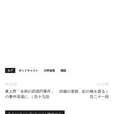
タグ
ポッドキャスト
日常徒然
雑談
前の記事
次の記事
東上野「令和の四億円事件」
20歳の老猫、虹の橋を渡る｜
の事件現場に…｜百十九段
百二十一段