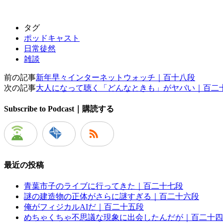
タグ
ポッドキャスト
日常徒然
雑談
前の記事
新年早々インターネットウォッチ｜百十八段
次の記事
大人になって聴く「どんなときも」がヤバい｜百二
Subscribe to Podcast｜購読する
最近の投稿
青葉市子のライブに行ってきた｜百二十七段
謎の建造物の正体がさらに謎すぎる｜百二十六段
俺がフィジカルAIだ｜百二十五段
めちゃくちゃ不思議な現象に出会したんだが｜百二十四