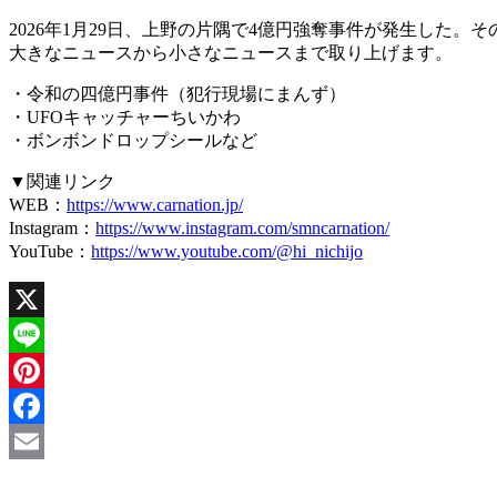
2026年1月29日、上野の片隅で4億円強奪事件が発生した
大きなニュースから小さなニュースまで取り上げます。
・令和の四億円事件（犯行現場にまんず）
・UFOキャッチャーちいかわ
・ボンボンドロップシールなど
▼関連リンク
WEB：
https://www.carnation.jp/
Instagram：
https://www.instagram.com/smncarnation/
YouTube：
https://www.youtube.com/@hi_nichijo
X
Line
Pinterest
Facebook
Email