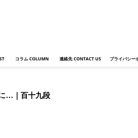
ST
コラム COLUMN
連絡先 CONTACT US
プライバシー
.
に…｜百十九段