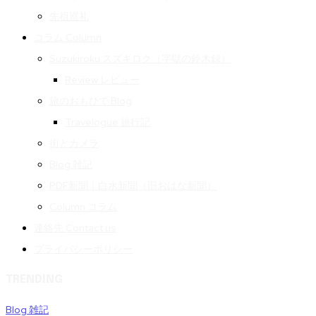
先祖巡礼
コラム Column
Suzukiroku スズキロク（字獄の鈴木録）
Review レビュー
旅のおもひで Blog
Travelogue 旅行記
街とカメラ
Blog 雑記
PDF新聞｜白水新聞（旧おはな新聞）
Column コラム
連絡先 Contact us
プライバシーポリシー
TRENDING
Blog 雑記