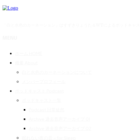
「白と水色のカーネーション」はすずきりょうた＆WTによるポッドキャ
MENU
ホーム HOME
概要 About
白と水色のカーネーションについて
メンバープロフィール
ポッドキャスト Podcast
ポッドキャスト一覧
Podcast 日常徒然
Archive 過去音声アーカイブ 01
Archive 過去音声アーカイブ 02
眠れない夜の音 – for Sleep