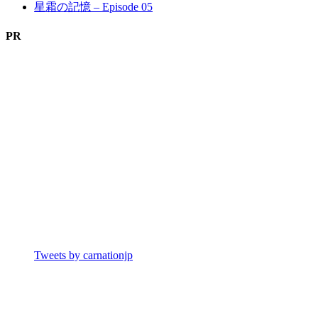
星霜の記憶 – Episode 05
PR
Tweets by carnationjp