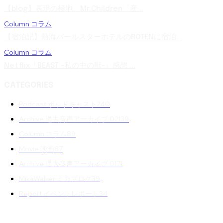
【blog】表現の極地。Mr.Children「産...
Column コラム
【宿泊記】熱海パールスターホテルのROTENに宿泊...
Column コラム
Netflix『BEAST -私の中の獣-』感想 ...
CATEGORIES
Podcast ポッドキャスト
240
Archive 過去音声アーカイブ 02
139
Column コラム
89
Movie 映画
87
Archive 過去音声アーカイブ 01
71
MikaWalker ミカブログ
39
Report イベントレポート
34