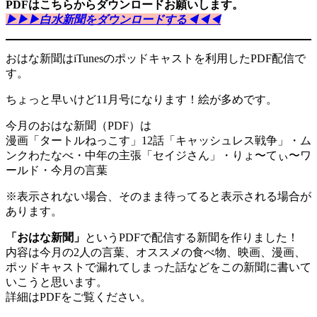
PDFはこちらからダウンロードお願いします。
▶︎
▶︎
▶︎白水新聞をダウンロードする◀︎
◀︎
◀︎
おはな新聞はiTunesのポッドキャストを利用したPDF配信で
す。
ちょっと早いけど11月号になります！絵が多めです。
今月のおはな新聞（PDF）は
漫画「タートルねっこす」12話「キャッシュレス戦争」・ム
ンクわたなべ・中年の主張「セイジさん」・りょ〜てぃ〜ワ
ールド・今月の言葉
※表示されない場合、そのまま待ってると表示される場合が
あります。
「おはな新聞」
というPDFで配信する新聞を作りました！
内容は今月の2人の言葉、オススメの食べ物、映画、漫画、
ポッドキャストで漏れてしまった話などをこの新聞に書いて
いこうと思います。
詳細はPDFをご覧ください。