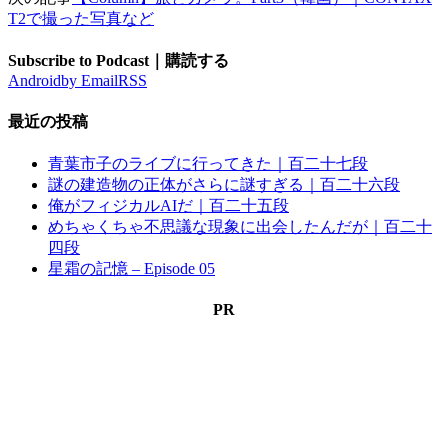
T2で撮った写真など
Subscribe to Podcast｜購読する
Android
by Email
RSS
最近の投稿
青葉市子のライブに行ってきた｜百二十七段
謎の建造物の正体がさらに謎すぎる｜百二十六段
俺がフィジカルAIだ｜百二十五段
めちゃくちゃ不思議な現象に出会したんだが｜百二十
四段
星霜の記憶 – Episode 05
PR