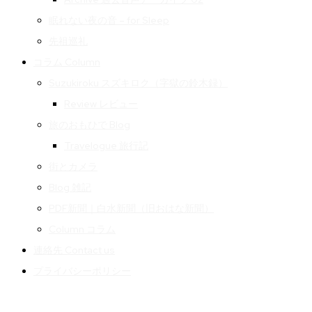
眠れない夜の音 – for Sleep
先祖巡礼
コラム Column
Suzukiroku スズキロク（字獄の鈴木録）
Review レビュー
旅のおもひで Blog
Travelogue 旅行記
街とカメラ
Blog 雑記
PDF新聞｜白水新聞（旧おはな新聞）
Column コラム
連絡先 Contact us
プライバシーポリシー