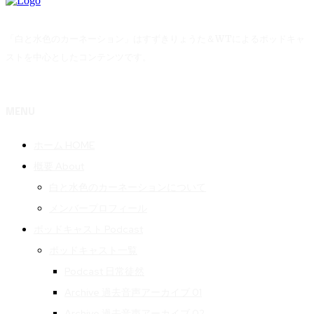
「白と水色のカーネーション」はすずきりょうた＆WTによるポッドキャ
ストを中心としたコンテンツです。
MENU
ホーム HOME
概要 About
白と水色のカーネーションについて
メンバープロフィール
ポッドキャスト Podcast
ポッドキャスト一覧
Podcast 日常徒然
Archive 過去音声アーカイブ 01
Archive 過去音声アーカイブ 02