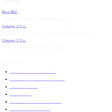
TRENDING
Blog 雑記
【blog】表現の極地。Mr.Children「産...
Column コラム
【宿泊記】熱海パールスターホテルのROTENに宿泊...
Column コラム
Netflix『BEAST -私の中の獣-』感想 ...
CATEGORIES
Podcast ポッドキャスト
240
Archive 過去音声アーカイブ 02
139
Column コラム
89
Movie 映画
87
Archive 過去音声アーカイブ 01
71
MikaWalker ミカブログ
39