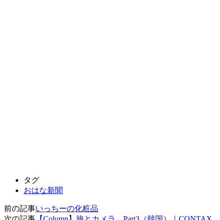
タグ
おはな新聞
前の記事
いっちーの化粧品
次の記事
【Column】旅とカメラ。Part3（韓国）｜CONTAX