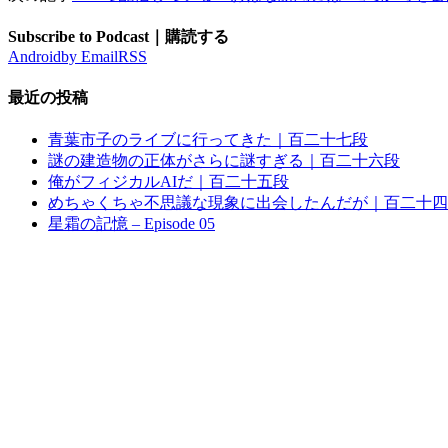
Subscribe to Podcast｜購読する
Android
by Email
RSS
最近の投稿
青葉市子のライブに行ってきた｜百二十七段
謎の建造物の正体がさらに謎すぎる｜百二十六段
俺がフィジカルAIだ｜百二十五段
めちゃくちゃ不思議な現象に出会したんだが｜百二十四
星霜の記憶 – Episode 05