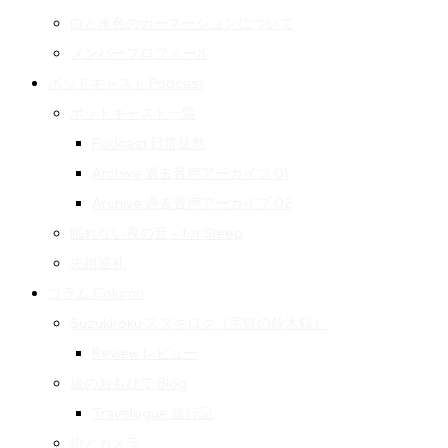
白と水色のカーネーションについて
メンバープロフィール
ポッドキャスト Podcast
ポッドキャスト一覧
Podcast 日常徒然
Archive 過去音声アーカイブ 01
Archive 過去音声アーカイブ 02
眠れない夜の音 – for Sleep
先祖巡礼
コラム Column
Suzukiroku スズキロク（字獄の鈴木録）
Review レビュー
旅のおもひで Blog
Travelogue 旅行記
街とカメラ