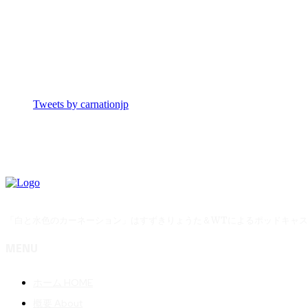
Tweets by carnationjp
「白と水色のカーネーション」はすずきりょうた＆WTによるポッドキャ
MENU
ホーム HOME
概要 About