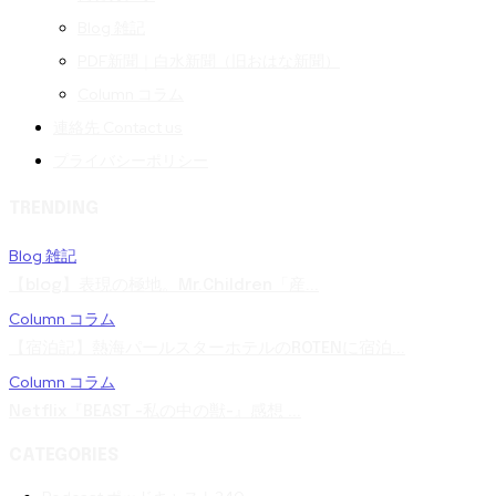
Blog 雑記
PDF新聞｜白水新聞（旧おはな新聞）
Column コラム
連絡先 Contact us
プライバシーポリシー
TRENDING
Blog 雑記
【blog】表現の極地。Mr.Children「産...
Column コラム
【宿泊記】熱海パールスターホテルのROTENに宿泊...
Column コラム
Netflix『BEAST -私の中の獣-』感想 ...
CATEGORIES