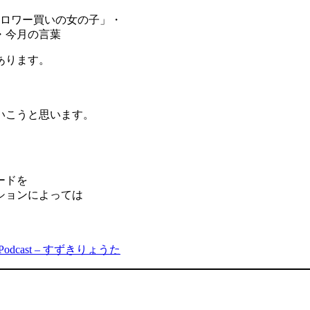
ォロワー買いの女の子」・
・今月の言葉
あります。
いこうと思います。
ードを
ションによっては
cast – すずきりょうた