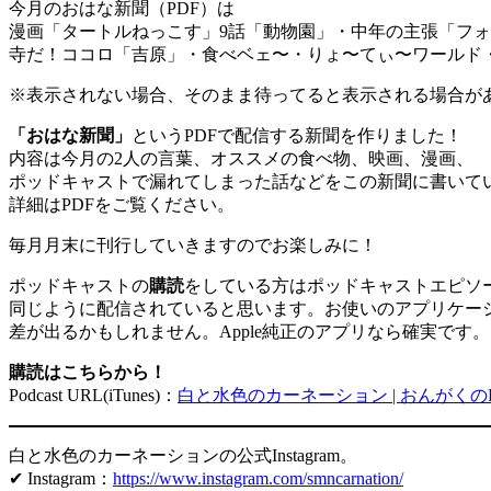
今月のおはな新聞（PDF）は
漫画「タートルねっこす」9話「動物園」・中年の主張「フ
寺だ！ココロ「吉原」・食べベェ〜・りょ〜てぃ〜ワールド
※表示されない場合、そのまま待ってると表示される場合が
「おはな新聞」
というPDFで配信する新聞を作りました！
内容は今月の2人の言葉、オススメの食べ物、映画、漫画、
ポッドキャストで漏れてしまった話などをこの新聞に書いて
詳細はPDFをご覧ください。
毎月月末に刊行していきますのでお楽しみに！
ポッドキャストの
購読
をしている方はポッドキャストエピソ
同じように配信されていると思います。お使いのアプリケー
差が出るかもしれません。Apple純正のアプリなら確実です。
購読はこちらから！
Podcast URL(iTunes)：
白と水色のカーネーション | おんがくのPod
白と水色のカーネーションの公式Instagram。
✔ Instagram：
https://www.instagram.com/smncarnation/