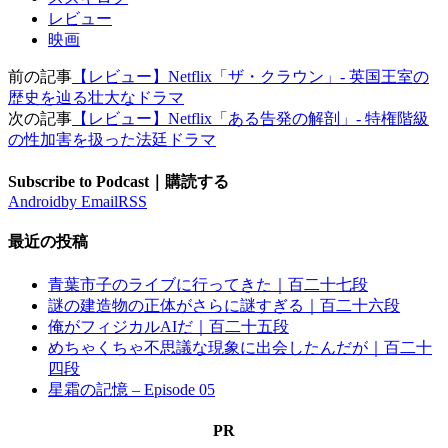
レビュー
映画
前の記事
【レビュー】Netflix「ザ・クラウン」- 英国王室の
歴史を辿る壮大なドラマ
次の記事
【レビュー】Netflix「ある告発の解剖」- 特権階級
の性加害を扱った法廷ドラマ
Subscribe to Podcast｜購読する
Android
by Email
RSS
最近の投稿
青葉市子のライブに行ってきた｜百二十七段
謎の建造物の正体がさらに謎すぎる｜百二十六段
俺がフィジカルAIだ｜百二十五段
めちゃくちゃ不思議な現象に出会したんだが｜百二十
四段
星霜の記憶 – Episode 05
PR