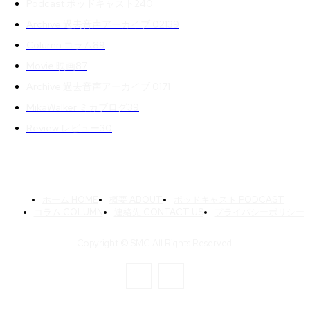
Podcast ポッドキャスト
240
Archive 過去音声アーカイブ 02
139
Column コラム
89
Movie 映画
87
Archive 過去音声アーカイブ 01
71
MikaWalker ミカブログ
39
Review レビュー
30
ホーム HOME
概要 ABOUT
ポッドキャスト PODCAST
コラム COLUMN
連絡先 CONTACT US
プライバシーポリシー
Copyright © SMC All Rights Reserved.