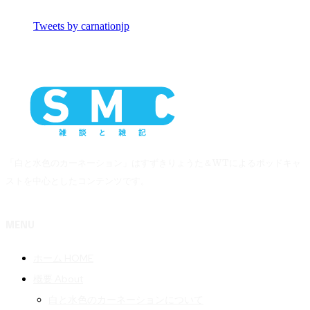
Tweets by carnationjp
「白と水色のカーネーション」はすずきりょうた＆WTによるポッドキャ
ストを中心としたコンテンツです。
MENU
ホーム HOME
概要 About
白と水色のカーネーションについて