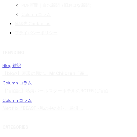
PDF新聞｜白水新聞（旧おはな新聞）
Column コラム
連絡先 Contact us
プライバシーポリシー
TRENDING
Blog 雑記
【blog】表現の極地。Mr.Children「産...
Column コラム
【宿泊記】熱海パールスターホテルのROTENに宿泊...
Column コラム
Netflix『BEAST -私の中の獣-』感想 ...
CATEGORIES