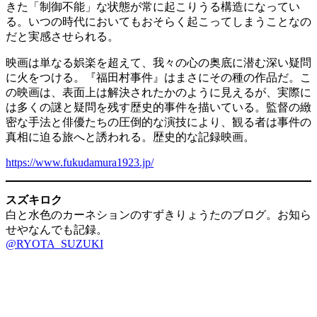
きた「制御不能」な状態が常に起こりうる構造になってい
る。いつの時代においてもおそらく起こってしまうことなの
だと実感させられる。
映画は単なる娯楽を超えて、我々の心の奥底に潜む深い疑問
に火をつける。『福田村事件』はまさにその種の作品だ。こ
の映画は、表面上は解決されたかのように見えるが、実際に
は多くの謎と疑問を残す歴史的事件を描いている。監督の緻
密な手法と俳優たちの圧倒的な演技により、観る者は事件の
真相に迫る旅へと誘われる。歴史的な記録映画。
https://www.fukudamura1923.jp/
スズキロク
白と水色のカーネションのすずきりょうたのブログ。お知ら
せやなんでも記録。
@RYOTA_SUZUKI