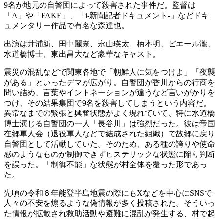
9名が地元の自警団によって殺害された事件だ。監督は
「A」や「FAKE」、「i-新聞記者ドキュメント-」などドキ
ュメンタリー作品で有名な森達也。
出演は井浦新、田中麗奈、永山瑛太、柄本明、ピエール瀧、
水道橋博士、東出昌大など豪華なキャスト。
震災の混乱などで関東各地で「朝鮮人に気をつけよ」「夜襲
がある」といったデマが広がり。自警団が香川からの行商を
問い詰め、言葉やイントネーションが違うなど言いがかりを
つけ、その結果集団で9名を殺害してしまうという内容だ。
異常なまでの緊張と興奮状態がよく現れていて、特に水道橋
博士演じる自警団の一人「長谷川」は強烈だった。彼は帝国
在郷軍人会（退役軍人などで結成された組織）で故郷に戻り
自警団として活動していた。そのため、ある種の誇りや使命
感のようなものが制御できずヒステリックな状態に陥り判断
を誤った。「制御不能」な状態が村全体を覆った形であっ
た。
先頃の令和６年能登半島地震の際にもXなどを中心にSNSで
人々の不安を煽るような偽情報が多く投稿された。そういっ
た情報が拡散され救助活動や避難に混乱が発生する、村で起