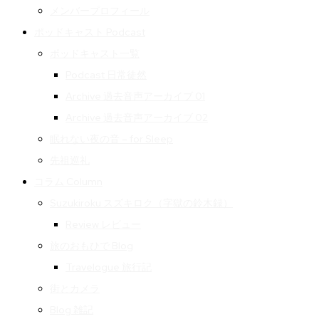
メンバープロフィール
ポッドキャスト Podcast
ポッドキャスト一覧
Podcast 日常徒然
Archive 過去音声アーカイブ 01
Archive 過去音声アーカイブ 02
眠れない夜の音 – for Sleep
先祖巡礼
コラム Column
Suzukiroku スズキロク（字獄の鈴木録）
Review レビュー
旅のおもひで Blog
Travelogue 旅行記
街とカメラ
Blog 雑記