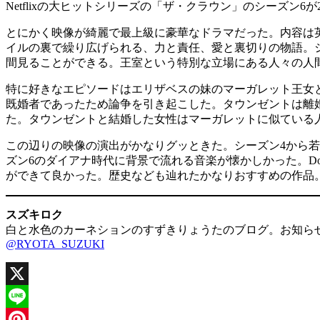
Netflixの大ヒットシリーズの「ザ・クラウン」のシーズン6
とにかく映像が綺麗で最上級に豪華なドラマだった。内容は
イルの裏で繰り広げられる、力と責任、愛と裏切りの物語。
間見ることができる。王室という特別な立場にある人々の人
特に好きなエピソードはエリザベスの妹のマーガレット王女
既婚者であったため論争を引き起こした。タウンゼントは離
た。タウンゼントと結婚した女性はマーガレットに似ている人
この辺りの映像の演出がかなりグッときた。シーズン4から
ズン6のダイアナ時代に背景で流れる音楽が懐かしかった。Dodgy
ができて良かった。歴史なども辿れたかなりおすすめの作品
スズキロク
白と水色のカーネションのすずきりょうたのブログ。お知ら
@RYOTA_SUZUKI
X
Line