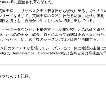
が23年12月に配信され幕を閉じた。
英国王室、エリザベス女王の若き日から現代に至るまでの人生
シリーズを通じて、英国王室の公私にわたる葛藤、厳格な儀礼
間性と脆さを、親密かつ生々しい方法で映し出している。
とピータータウンゼント補佐官（元空軍将校）との恋愛問題だ
婚したものの王室、教会、政府によって婚姻は認めらなかった
だったらしい。30年後のシーズン5で2人は再び再開する。
若き日のダイアナが登場してシーズン6には一気に物語の主役に
にChumbawamba、George Michaelなど当時自分
。
せやなんでも記録。