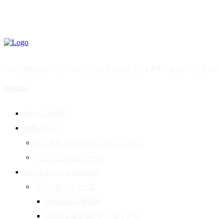
「白と水色のカーネーション」はすずきりょうた＆WTによるポッドキャ
MENU
ホーム HOME
概要 About
白と水色のカーネーションについて
メンバープロフィール
ポッドキャスト Podcast
ポッドキャスト一覧
Podcast 日常徒然
Archive 過去音声アーカイブ 01