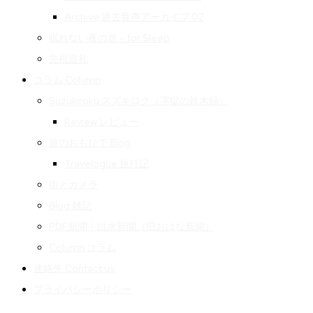
Archive 過去音声アーカイブ 02
眠れない夜の音 – for Sleep
先祖巡礼
コラム Column
Suzukiroku スズキロク（字獄の鈴木録）
Review レビュー
旅のおもひで Blog
Travelogue 旅行記
街とカメラ
Blog 雑記
PDF新聞｜白水新聞（旧おはな新聞）
Column コラム
連絡先 Contact us
プライバシーポリシー