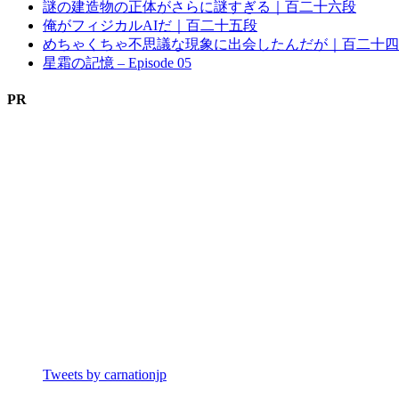
謎の建造物の正体がさらに謎すぎる｜百二十六段
俺がフィジカルAIだ｜百二十五段
めちゃくちゃ不思議な現象に出会したんだが｜百二十四
星霜の記憶 – Episode 05
PR
Tweets by carnationjp