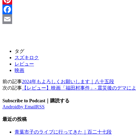
Pinterest
Facebook
Email
タグ
スズキロク
レビュー
映画
前の記事
2024年もよろしくお願いします｜八十五段
次の記事
【レビュー】映画「福田村事件」- 震災後のデマに
Subscribe to Podcast｜購読する
Android
by Email
RSS
最近の投稿
青葉市子のライブに行ってきた｜百二十七段