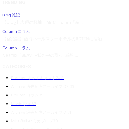
TRENDING
Blog 雑記
【blog】表現の極地。Mr.Children「産...
Column コラム
【宿泊記】熱海パールスターホテルのROTENに宿泊...
Column コラム
Netflix『BEAST -私の中の獣-』感想 ...
CATEGORIES
Podcast ポッドキャスト
240
Archive 過去音声アーカイブ 02
139
Column コラム
89
Movie 映画
87
Archive 過去音声アーカイブ 01
71
MikaWalker ミカブログ
39