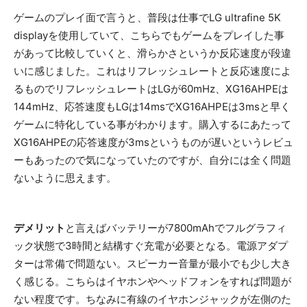
ゲームのプレイ面で言うと、普段は仕事でLG ultrafine 5K
displayを使用していて、こちらでもゲームをプレイした事
があって比較していくと、滑らかさというか反応速度が段違
いに感じました。これはリフレッシュレートと反応速度によ
るものでリフレッシュレートはLGが60mHz、XG16AHPEは
144mHz、応答速度もLGは14msでXG16AHPEは3msと早く
ゲームに特化している事がわかります。購入するにあたって
XG16AHPEの応答速度が3msというものが遅いというレビュ
ーもあったので気になっていたのですが、自分には全く問題
ないように思えます。
デメリット
と言えばバッテリーが7800mAhでフルグラフィ
ック状態で3時間と結構すぐ充電が必要となる。電源アダプ
ターは常備で問題ない。スピーカー音量が最小でも少し大き
く感じる。こちらはイヤホンやヘッドフォンをすれば問題が
ない程度です。ちなみに有線のイヤホンジャックが左側のた