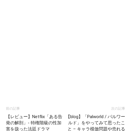
前の記事
次の記事
【レビュー】Netflix「ある告
【blog】「Palworld / パルワー
発の解剖」- 特権階級の性加
ルド」をやってみて思ったこ
害を扱った法廷ドラマ
と – キャラ模倣問題や売れる