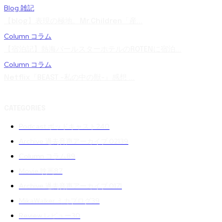
Blog 雑記
【blog】表現の極地。Mr.Children「産...
Column コラム
【宿泊記】熱海パールスターホテルのROTENに宿泊...
Column コラム
Netflix『BEAST -私の中の獣-』感想 ...
CATEGORIES
Podcast ポッドキャスト
240
Archive 過去音声アーカイブ 02
139
Column コラム
89
Movie 映画
87
Archive 過去音声アーカイブ 01
71
MikaWalker ミカブログ
39
Review レビュー
30