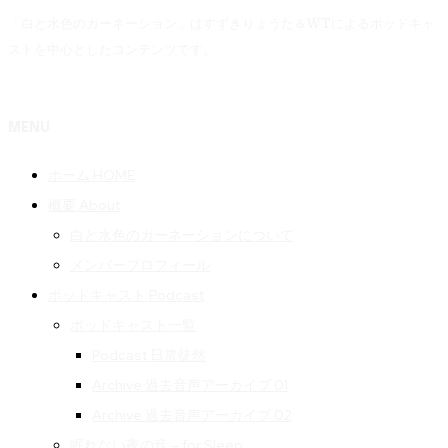
「白と水色のカーネーション」はすずきりょうた＆WTによるポッドキャ
ストを中心としたコンテンツです。
MENU
ホーム HOME
概要 About
白と水色のカーネーションについて
メンバープロフィール
ポッドキャスト Podcast
ポッドキャスト一覧
Podcast 日常徒然
Archive 過去音声アーカイブ 01
Archive 過去音声アーカイブ 02
眠れない夜の音 – for Sleep