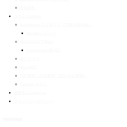
先祖巡礼
コラム Column
Suzukiroku スズキロク（字獄の鈴木録）
Review レビュー
旅のおもひで Blog
Travelogue 旅行記
街とカメラ
Blog 雑記
PDF新聞｜白水新聞（旧おはな新聞）
Column コラム
連絡先 Contact us
プライバシーポリシー
TRENDING