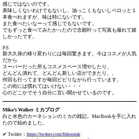
感じではないのです。
美味しくないわけでもないし、油っこくもないしペロッと１
本食べれますが、味は特にないです。
また食べたいなーって感じでもないです。
でもずっと食べてみたかったので念願叶って写真も撮れて嬉
しかったです。
P.S
新大久保の移り変わりには毎回驚きます。今はコスメが人気
だから
スーパーだった所もコスメスペース増やしたり、
どんどん潰れて、どんどん新しい店ができたり、、
何回も行ってますが毎回ビビりながら行っています。
この街には慣れてはいけない・・・
心のどこかでそう自分に言い聞かせているのです。
Mika’s Walker ミカブログ
白と水色のカーネションのミカの雑記。MacBookを手に入れ
たので始めました。
✔ Twitter：
https://twitter.com/fnboomk