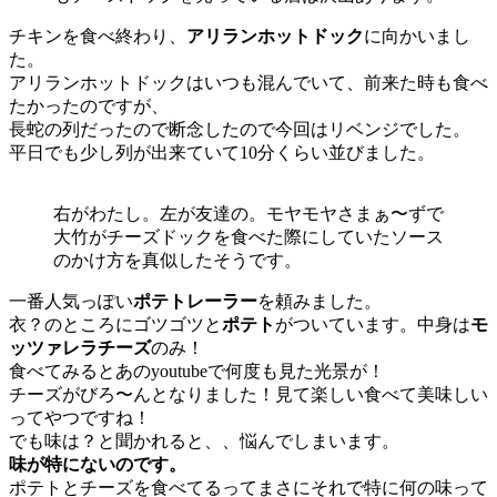
チキンを食べ終わり、
アリランホットドック
に向かいまし
た。
アリランホットドックはいつも混んでいて、前来た時も食べ
たかったのですが、
長蛇の列だったので断念したので今回はリベンジでした。
平日でも少し列が出来ていて10分くらい並びました。
右がわたし。左が友達の。モヤモヤさまぁ〜ずで
大竹がチーズドックを食べた際にしていたソース
のかけ方を真似したそうです。
一番人気っぽい
ポテトレーラー
を頼みました。
衣？のところにゴツゴツと
ポテト
がついています。中身は
モ
ッツァレラチーズ
のみ！
食べてみるとあのyoutubeで何度も見た光景が！
チーズがびろ〜んとなりました！見て楽しい食べて美味しい
ってやつですね！
でも味は？と聞かれると、、悩んでしまいます。
味が特にないのです。
ポテトとチーズを食べてるってまさにそれで特に何の味って