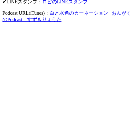
✔LINEスタンプ：
ロピのLINEスタンプ
Podcast URL(iTunes)：
白と水色のカーネーション | おんがく
のPodcast – すずきりょうた