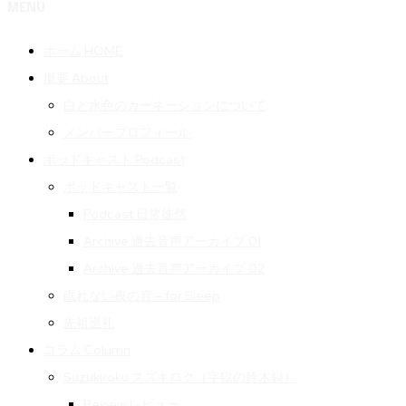
MENU
ホーム HOME
概要 About
白と水色のカーネーションについて
メンバープロフィール
ポッドキャスト Podcast
ポッドキャスト一覧
Podcast 日常徒然
Archive 過去音声アーカイブ 01
Archive 過去音声アーカイブ 02
眠れない夜の音 – for Sleep
先祖巡礼
コラム Column
Suzukiroku スズキロク（字獄の鈴木録）
Review レビュー