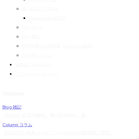
旅のおもひで Blog
Travelogue 旅行記
街とカメラ
Blog 雑記
PDF新聞｜白水新聞（旧おはな新聞）
Column コラム
連絡先 Contact us
プライバシーポリシー
TRENDING
Blog 雑記
【blog】表現の極地。Mr.Children「産...
Column コラム
【宿泊記】熱海パールスターホテルのROTENに宿泊...