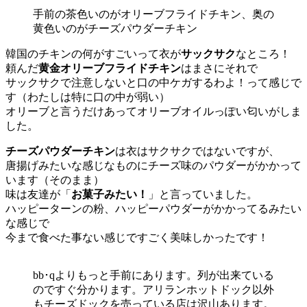
手前の茶色いのがオリーブフライドチキン、奥の
黄色いのがチーズパウダーチキン
韓国のチキンの何がすごいって衣が
サックサク
なところ！
頼んだ
黄金オリーブフライドチキン
はまさにそれで
サックサクで注意しないと口の中ケガするわよ！って感じで
す（わたしは特に口の中が弱い）
オリーブと言うだけあってオリーブオイルっぽい匂いがしま
した。
チーズパウダーチキン
は衣はサクサクではないですが、
唐揚げみたいな感じなものにチーズ味のパウダーがかかって
います（そのまま）
味は友達が「
お菓子みたい！
」と言っていました。
ハッピーターンの粉、ハッピーパウダーがかかってるみたい
な感じで
今まで食べた事ない感じですごく美味しかったです！
bb･qよりもっと手前にあります。列が出来ている
のですぐ分かります。アリランホットドック以外
もチーズドックを売っている店は沢山あります。