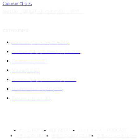
Column コラム
Netflix『BEAST -私の中の獣-』感想 ...
CATEGORIES
Podcast ポッドキャスト
240
Archive 過去音声アーカイブ 02
139
Column コラム
89
Movie 映画
87
Archive 過去音声アーカイブ 01
71
MikaWalker ミカブログ
39
Review レビュー
30
ホーム HOME
概要 ABOUT
ポッドキャスト PODCAST
コラム COLUMN
連絡先 CONTACT US
プライバシーポリシー