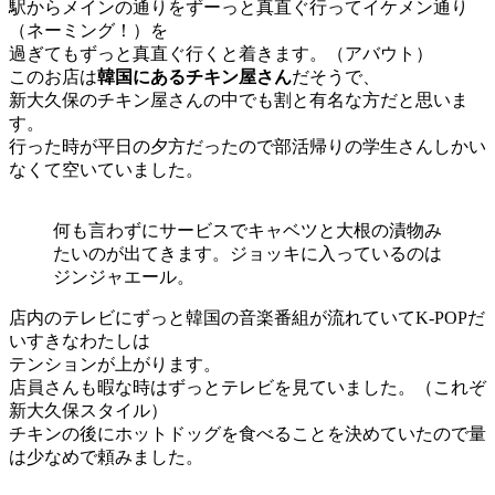
駅からメインの通りをずーっと真直ぐ行ってイケメン通り
（ネーミング！）を
過ぎてもずっと真直ぐ行くと着きます。（アバウト）
このお店は
韓国にあるチキン屋さん
だそうで、
新大久保のチキン屋さんの中でも割と有名な方だと思いま
す。
行った時が平日の夕方だったので部活帰りの学生さんしかい
なくて空いていました。
何も言わずにサービスでキャベツと大根の漬物み
たいのが出てきます。ジョッキに入っているのは
ジンジャエール。
店内のテレビにずっと韓国の音楽番組が流れていてK-POPだ
いすきなわたしは
テンションが上がります。
店員さんも暇な時はずっとテレビを見ていました。（これぞ
新大久保スタイル）
チキンの後にホットドッグを食べることを決めていたので量
は少なめで頼みました。