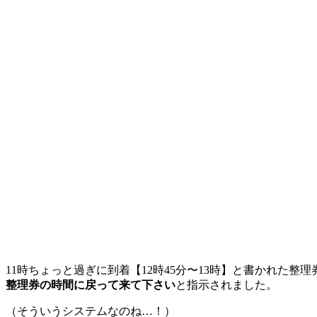
11時ちょっと過ぎに到着【12時45分〜13時】と書かれた整
整理券の時間に戻って来て下さい
と指示されました。
（そういうシステムなのね…！）