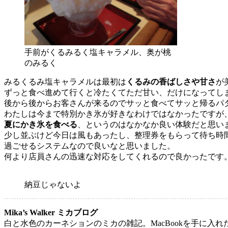
手前がくるみるく塩キャラメル、奥が桃
のみるく
みるくるみ塩キャラメルは最初は
くるみの香ばしさや甘さ
が
ずっと食べ進めて行くと冷たくてただ甘い、だけになってし
後から後からお客さんが来るのでサッと食べてサッと帰るパ
わたしは今まで特別かき氷が好きなわけではなかったですが
夏にかき氷を食べる
、というのはなかなか良い体験だと思い
少し並ぶけど今日は風もあったし、整理券をもらって待ち時
過ごせるシステムなので良いなと思いました。
何より店員さんの迅速な対応をしてくれるので良かったです
納豆じゃないよ
Mika’s Walker ミカブログ
白と水色のカーネションのミカの雑記。MacBookを手に入