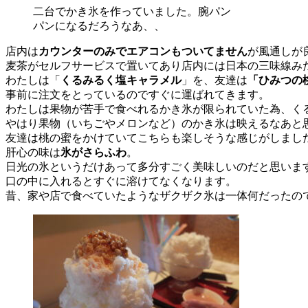
二台でかき氷を作っていました。腕パン
パンになるだろうなあ、、
店内は
カウンターのみでエアコンもついてません
が風通しが
麦茶がセルフサービスで置いてあり店内には日本の三味線み
わたしは「
くるみるく塩キャラメル
」を、友達は
「ひみつの
事前に注文をとっているのですぐに運ばれてきます。
わたしは果物が苦手で食べれるかき氷が限られていた為、く
やはり果物（いちごやメロンなど）のかき氷は映えるなあと
友達は桃の蜜をかけていてこちらも楽しそうな感じがしまし
肝心の味は
氷がさらふわ
。
日光の氷というだけあって多分すごく美味しいのだと思いま
口の中に入れるとすぐに溶けてなくなります。
昔、家や店で食べていたようなザクザク氷は一体何だったの