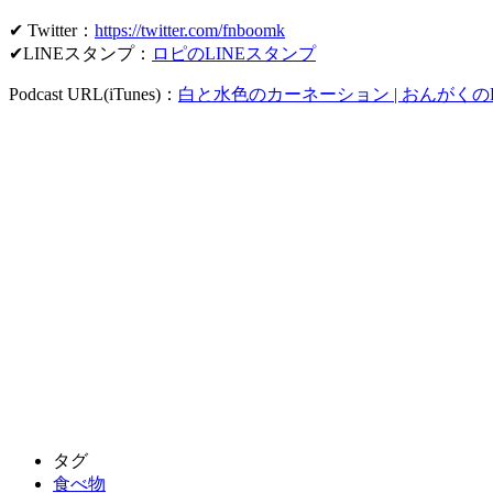
✔ Twitter：
https://twitter.com/fnboomk
✔LINEスタンプ：
ロピのLINEスタンプ
Podcast URL(iTunes)：
白と水色のカーネーション | おんがくのPod
タグ
食べ物