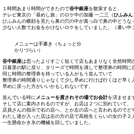
１時間あまり時間ができたので
谷中銀座
を散策すると、
テレビ東京の「昼めし旅」のロケ中の加藤 一二三（
ひふみん
ひふみんの横顔を見たら鼻の穴の中が真っ白で鼻の中どうな
少ない人数でお金をかけないロケをしていました。（暑い中
メニューは手書き（ちょっと分
かりづらい）
谷中銀座
は思ったよりすごく短くて店もあまりなく全然時間
日暮里の駅に戻り、タリーズで時間を潰して整理券の時間に
同じ時間の整理券を持っている人がもう並んでいて
整理券の時間通りじゃなくて少し早めに行けば行くほど早く
早めに戻った方がいいかもしれないです。
並んでいる時に
メニューを渡されその場でお会計
を済ませま
そして店に案内されるのですが、お店は２つに別れていて、
店員さんの指示で右の店へ、とか左の店へと言われるのでど
わたし達が入った店は左の方の店で高校生くらいの女の子２
一生懸命かき氷の機械を回していました。