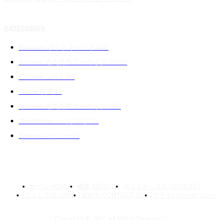
CATEGORIES
Podcast ポッドキャスト
240
Archive 過去音声アーカイブ 02
139
Column コラム
89
Movie 映画
87
Archive 過去音声アーカイブ 01
71
MikaWalker ミカブログ
39
Review レビュー
30
ホーム HOME
概要 ABOUT
ポッドキャスト PODCAST
コラム COLUMN
連絡先 CONTACT US
プライバシーポリシー
Copyright © SMC All Rights Reserved.