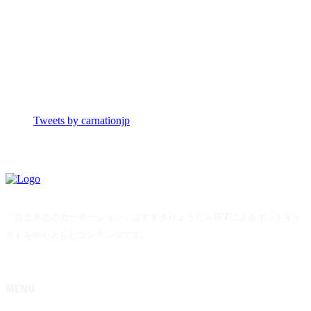
Tweets by carnationjp
「白と水色のカーネーション」はすずきりょうた＆WTによるポッドキャ
ストを中心としたコンテンツです。
MENU