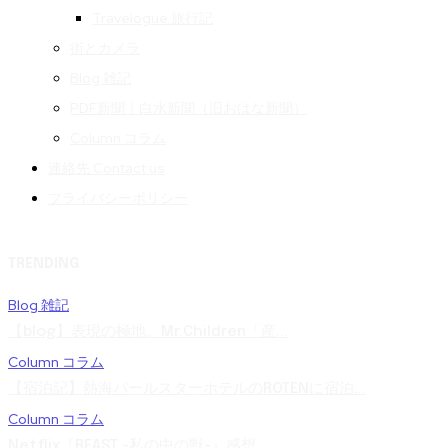
Travelogue 旅行記
街とカメラ
Blog 雑記
PDF新聞｜白水新聞（旧おはな新聞）
Column コラム
連絡先 Contact us
プライバシーポリシー
TRENDING
Blog 雑記
【blog】表現の極地。Mr.Children「産...
Column コラム
【宿泊記】熱海パールスターホテルのROTENに宿泊...
Column コラム
Netflix『BEAST -私の中の獣-』感想 ...