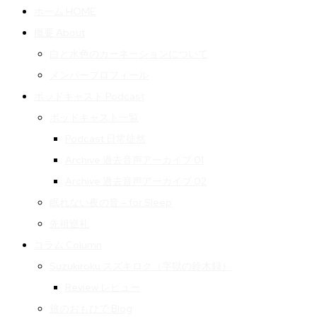
ホーム HOME
概要 About
白と水色のカーネーションについて
メンバープロフィール
ポッドキャスト Podcast
ポッドキャスト一覧
Podcast 日常徒然
Archive 過去音声アーカイブ 01
Archive 過去音声アーカイブ 02
眠れない夜の音 – for Sleep
先祖巡礼
コラム Column
Suzukiroku スズキロク（字獄の鈴木録）
Review レビュー
旅のおもひで Blog