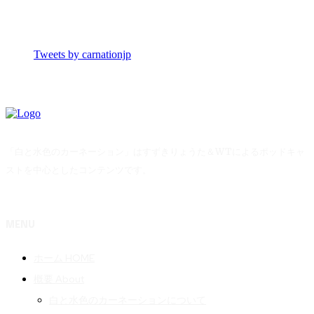
Tweets by carnationjp
「白と水色のカーネーション」はすずきりょうた＆WTによるポッドキャ
ストを中心としたコンテンツです。
MENU
ホーム HOME
概要 About
白と水色のカーネーションについて