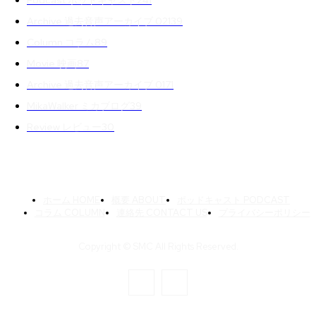
Podcast ポッドキャスト
241
Archive 過去音声アーカイブ 02
139
Column コラム
89
Movie 映画
87
Archive 過去音声アーカイブ 01
71
MikaWalker ミカブログ
39
Review レビュー
30
ホーム HOME
概要 ABOUT
ポッドキャスト PODCAST
コラム COLUMN
連絡先 CONTACT US
プライバシーポリシー
Copyright © SMC All Rights Reserved.