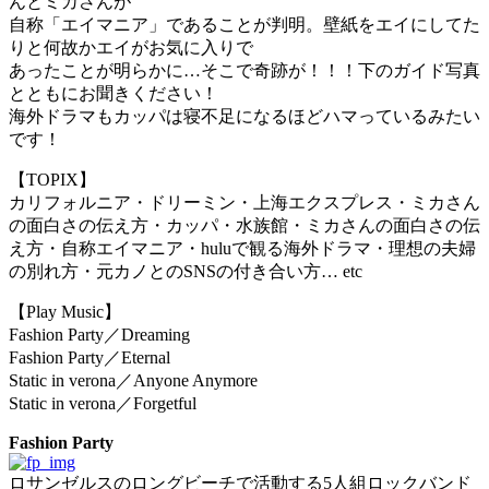
んとミカさんが
自称「エイマニア」であることが判明。壁紙をエイにしてた
りと何故かエイがお気に入りで
あったことが明らかに…そこで奇跡が！！！下のガイド写真
とともにお聞きください！
海外ドラマもカッパは寝不足になるほどハマっているみたい
です！
【TOPIX】
カリフォルニア・ドリーミン・上海エクスプレス・ミカさん
の面白さの伝え方・カッパ・水族館・ミカさんの面白さの伝
え方・自称エイマニア・huluで観る海外ドラマ・理想の夫婦
の別れ方・元カノとのSNSの付き合い方… etc
【Play Music】
Fashion Party／Dreaming
Fashion Party／Eternal
Static in verona／Anyone Anymore
Static in verona／Forgetful
Fashion Party
ロサンゼルスのロングビーチで活動する5人組ロックバンド