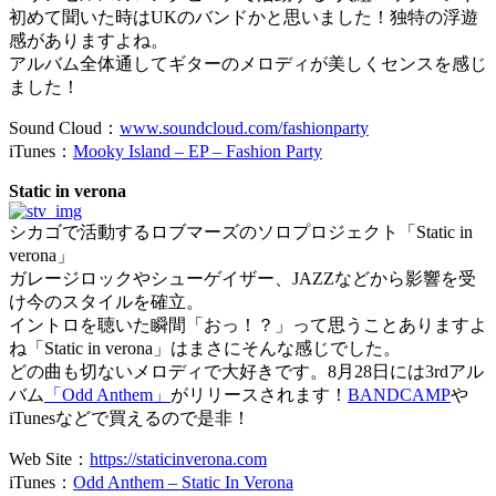
初めて聞いた時はUKのバンドかと思いました！独特の浮遊
感がありますよね。
アルバム全体通してギターのメロディが美しくセンスを感じ
ました！
Sound Cloud：
www.soundcloud.com/fashionparty
iTunes：
Mooky Island – EP – Fashion Party
Static in verona
シカゴで活動するロブマーズのソロプロジェクト「Static in
verona」
ガレージロックやシューゲイザー、JAZZなどから影響を受
け今のスタイルを確立。
イントロを聴いた瞬間「おっ！？」って思うことありますよ
ね「Static in verona」はまさにそんな感じでした。
どの曲も切ないメロディで大好きです。8月28日には3rdアル
バム
「Odd Anthem」
がリリースされます！
BANDCAMP
や
iTunesなどで買えるので是非！
Web Site：
https://staticinverona.com
iTunes：
Odd Anthem – Static In Verona