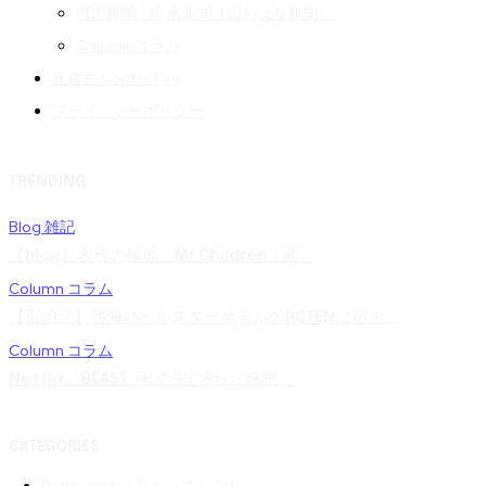
PDF新聞｜白水新聞（旧おはな新聞）
Column コラム
連絡先 Contact us
プライバシーポリシー
TRENDING
Blog 雑記
【blog】表現の極地。Mr.Children「産...
Column コラム
【宿泊記】熱海パールスターホテルのROTENに宿泊...
Column コラム
Netflix『BEAST -私の中の獣-』感想 ...
CATEGORIES