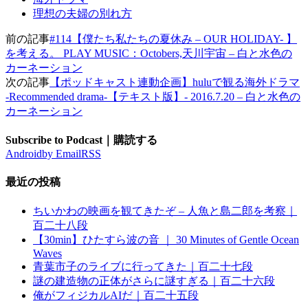
理想の夫婦の別れ方
前の記事
#114【僕たち私たちの夏休み – OUR HOLIDAY- 】
を考える。 PLAY MUSIC：Octobers,天川宇宙 – 白と水色の
カーネーション
次の記事
【ポッドキャスト連動企画】huluで観る海外ドラマ
-Recommended drama-【テキスト版】- 2016.7.20 – 白と水色の
カーネーション
Subscribe to Podcast｜購読する
Android
by Email
RSS
最近の投稿
ちいかわの映画を観てきたぞ – 人魚と島二郎を考察｜
百二十八段
【30min】ひたすら波の音 ｜ 30 Minutes of Gentle Ocean
Waves
青葉市子のライブに行ってきた｜百二十七段
謎の建造物の正体がさらに謎すぎる｜百二十六段
俺がフィジカルAIだ｜百二十五段