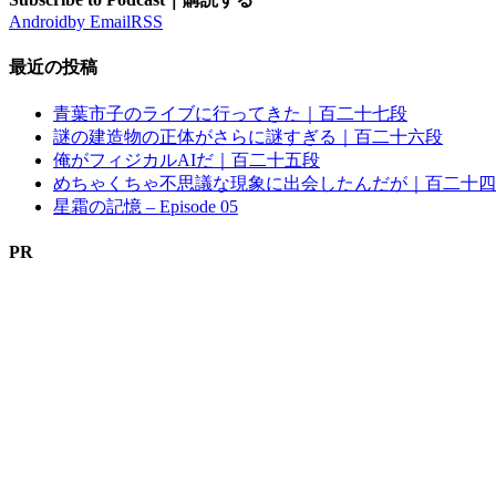
Android
by Email
RSS
最近の投稿
青葉市子のライブに行ってきた｜百二十七段
謎の建造物の正体がさらに謎すぎる｜百二十六段
俺がフィジカルAIだ｜百二十五段
めちゃくちゃ不思議な現象に出会したんだが｜百二十四
星霜の記憶 – Episode 05
PR