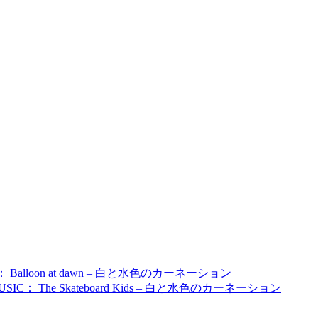
C： Balloon at dawn – 白と水色のカーネーション
MUSIC： The Skateboard Kids – 白と水色のカーネーション