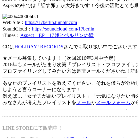
Aspectの中では「話す卵」が大好きです！今後の活動とても
Web Site：
https://17berlin.tumblr.com
SoundCloud：
https://soundcloud.com/17berlin
iTunes：
Aspect – EP – 17歳とベルリンの壁
CDは
HOLIDAY! RECORDS
さんでも取り扱い中でございます
★メール募集しています！（次回2016年3月中予定）
2016年もメールがたまり次第「プレイリスト・プロファイリ
プロファイリングしてみたい方は是非メールくださいね！詳
—————————————————————————-
あなたのプレイリストを教えてください、それを僕らが分析
しようと言うコーナーになります！
例えば…「女子力が高いプレイリスト」「元気になりたい時
みなさんが考えたプレイリストを
メール
か
メールフォーム
か
—————————————————————————-
LINE STOREにて販売中！