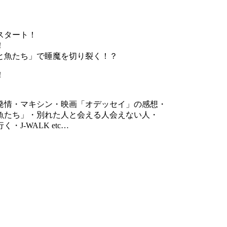
スタート！
！
と魚たち」で睡魔を切り裂く！？
！
発情・マキシン・映画「オデッセイ」の感想・
魚たち」・別れた人と会える人会えない人・
-WALK etc…