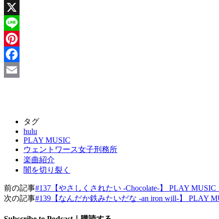
X
Line
Pinterest
Facebook
Email
タグ
hulu
PLAY MUSIC
ウェントワース女子刑務所
楽曲紹介
闇を切り裂く
前の記事
#137【やさしくされたい -Chocolate-】 PLAY MUSI
次の記事
#139【なんだか鉄みたいだな -an iron will-】 PLAY 
Subscribe to Podcast｜購読する