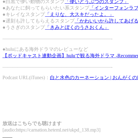
●白黒で儚い動物のスタンプ
「儚いどうぶつのスタンプ」
●あなたに飼ってもらいたい系スタンプ
「インターフォンラ
●キレイなスタンプ
「えりな、大スキだったよ。」
●遅刻も許してもらえるスタンプ
「かわいいから許してあげ
●うさぎのスタンプ
「きみとぼくのうさおくん」
——————————————————————-
●huluにある海外ドラマのレビューなど
【ポッドキャスト連動企画】huluで観る海外ドラマ -Recommend
——————————————————————-
Podcast URL(iTunes)：
白と水色のカーネーション | おんがくのPod
放送はこちらでも聴けます
[audio:https://carnation.heteml.net/ukpd_138.mp3]