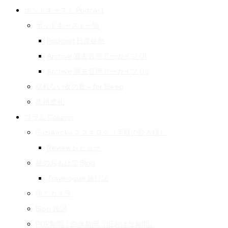
ポッドキャスト Podcast
ポッドキャスト一覧
Podcast 日常徒然
Archive 過去音声アーカイブ 01
Archive 過去音声アーカイブ 02
眠れない夜の音 – for Sleep
先祖巡礼
コラム Column
Suzukiroku スズキロク（字獄の鈴木録）
Review レビュー
旅のおもひで Blog
Travelogue 旅行記
街とカメラ
Blog 雑記
PDF新聞｜白水新聞（旧おはな新聞）