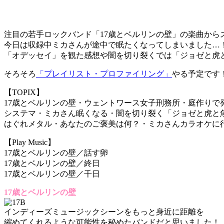
注目の若手ロックバンド「17歳とベルリンの壁」の楽曲から
今日は収録中ミカさんが途中で眠たくなってしまいました…
「オデッセイ」を観た感想や闇を切り裂くでは「ジョゼと虎
そろそろ
「プレイリスト・プロファイリング」
やる予定です
【TOPIX】
17歳とベルリンの壁・ウェントワース女子刑務所・庭作りで
システマ・ミカさん眠くなる・闇を切り裂く「ジョゼと虎と
はぐれメタル・あなたのご褒美は何？・ミカさんカラオケに行く・J
【Play Music】
17歳とベルリンの壁／話す卵
17歳とベルリンの壁／終日
17歳とベルリンの壁／千日
17歳とベルリンの壁
インディーズミュージックシーンをもっと身近に距離を
縮めてくれるような可能性を秘めたバンドだと思いました！