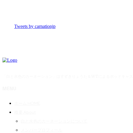
Tweets by carnationjp
「白と水色のカーネーション」はすずきりょうた＆WTによるポッドキャ
MENU
ホーム HOME
概要 About
白と水色のカーネーションについて
メンバープロフィール