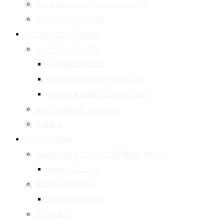
白と水色のカーネーションについて
メンバープロフィール
ポッドキャスト Podcast
ポッドキャスト一覧
Podcast 日常徒然
Archive 過去音声アーカイブ 01
Archive 過去音声アーカイブ 02
眠れない夜の音 – for Sleep
先祖巡礼
コラム Column
Suzukiroku スズキロク（字獄の鈴木録）
Review レビュー
旅のおもひで Blog
Travelogue 旅行記
街とカメラ