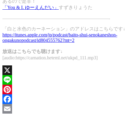
あるので是非！
「You & I. ゆーえんだい」
すずきりょうた
——————————————————————-
「白と水色のカーネーション」のアドレスはこちらです↓
https://itunes.apple.com/jp/podcast/baito-shui-senokaneshon-
ongakunopodcast/id804555762?mt=2
放送はこちらでも聴けます↓
[audio:https://carnation.heteml.net/ukpd_111.mp3]
X
Line
Pinterest
Facebook
Email