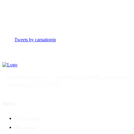
Tweets by carnationjp
「白と水色のカーネーション」はすずきりょうた＆WTによるポッドキャ
ストを中心としたコンテンツです。
MENU
ホーム HOME
概要 About