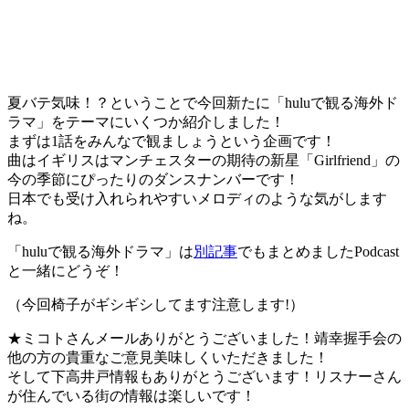
夏バテ気味！？ということで今回新たに「huluで観る海外ド
ラマ」をテーマにいくつか紹介しました！
まずは1話をみんなで観ましょうという企画です！
曲はイギリスはマンチェスターの期待の新星「Girlfriend」の
今の季節にぴったりのダンスナンバーです！
日本でも受け入れられやすいメロディのような気がします
ね。
「huluで観る海外ドラマ」は
別記事
でもまとめましたPodcast
と一緒にどうぞ！
（今回椅子がギシギシしてます注意します!）
★ミコトさんメールありがとうございました！靖幸握手会の
他の方の貴重なご意見美味しくいただきました！
そして下高井戸情報もありがとうございます！リスナーさん
が住んでいる街の情報は楽しいです！