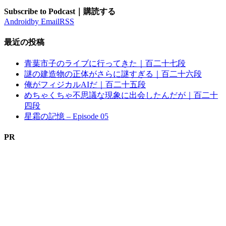
Subscribe to Podcast｜購読する
Android
by Email
RSS
最近の投稿
青葉市子のライブに行ってきた｜百二十七段
謎の建造物の正体がさらに謎すぎる｜百二十六段
俺がフィジカルAIだ｜百二十五段
めちゃくちゃ不思議な現象に出会したんだが｜百二十
四段
星霜の記憶 – Episode 05
PR