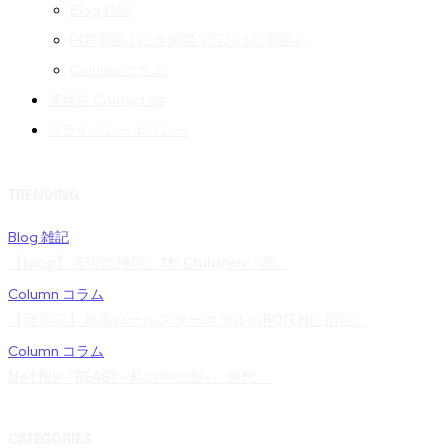
Blog 雑記
PDF新聞｜白水新聞（旧おはな新聞）
Column コラム
連絡先 Contact us
プライバシーポリシー
TRENDING
Blog 雑記
【blog】表現の極地。Mr.Children「産...
Column コラム
【宿泊記】熱海パールスターホテルのROTENに宿泊...
Column コラム
Netflix『BEAST -私の中の獣-』感想 ...
CATEGORIES