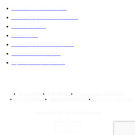
Podcast ポッドキャスト
240
Archive 過去音声アーカイブ 02
139
Column コラム
89
Movie 映画
87
Archive 過去音声アーカイブ 01
71
MikaWalker ミカブログ
39
Report イベントレポート
34
ホーム HOME
概要 ABOUT
ポッドキャスト PODCAST
コラム COLUMN
連絡先 CONTACT US
プライバシーポリシー
Copyright © SMC All Rights Reserved.