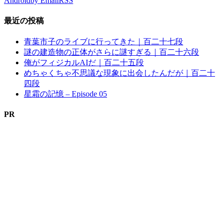
Android
by Email
RSS
最近の投稿
青葉市子のライブに行ってきた｜百二十七段
謎の建造物の正体がさらに謎すぎる｜百二十六段
俺がフィジカルAIだ｜百二十五段
めちゃくちゃ不思議な現象に出会したんだが｜百二十
四段
星霜の記憶 – Episode 05
PR