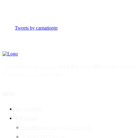
Tweets by carnationjp
「白と水色のカーネーション」はすずきりょうた＆WTによるポッドキャ
ストを中心としたコンテンツです。
MENU
ホーム HOME
概要 About
白と水色のカーネーションについて
メンバープロフィール