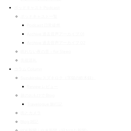
ポッドキャスト Podcast
ポッドキャスト一覧
Podcast 日常徒然
Archive 過去音声アーカイブ 01
Archive 過去音声アーカイブ 02
眠れない夜の音 – for Sleep
先祖巡礼
コラム Column
Suzukiroku スズキロク（字獄の鈴木録）
Review レビュー
旅のおもひで Blog
Travelogue 旅行記
街とカメラ
Blog 雑記
PDF新聞｜白水新聞（旧おはな新聞）