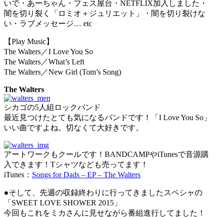
いで・あーちゃん・フェス屋台・NETFLIX加入しました・
闇を切り裂く「ロミオ＋ジュリエット」・闇を切り裂けな
い・ラブメッセージ… etc
【Play Music】
The Walters／I Love You So
The Walters／What’s Left
The Walters／New Girl (Tom’s Song)
The Walters
シカゴの5人組ロックバンド
最近見つけたとても気になるバンドです！「I Love You So」
いい曲ですよね。切なくて大好きです。
アートワークもクールです！BANDCAMPやiTunesで音源購
入できます！Tシャツなども売ってます！
iTunes：
Songs for Dads – EP – The Walters
●そして、先週の収録終わりに行ってきましたスペシャの
「SWEET LOVE SHOWER 2015」
今回もこれをミカさんに見せながら番組進行してました！