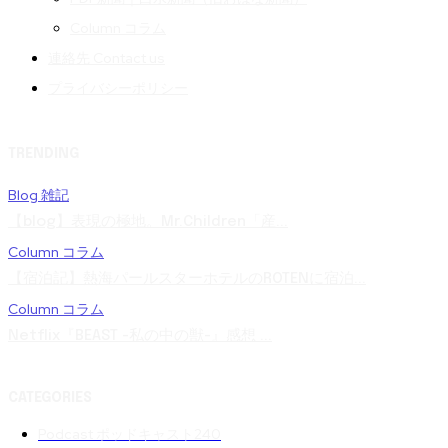
Column コラム
連絡先 Contact us
プライバシーポリシー
TRENDING
Blog 雑記
【blog】表現の極地。Mr.Children「産...
Column コラム
【宿泊記】熱海パールスターホテルのROTENに宿泊...
Column コラム
Netflix『BEAST -私の中の獣-』感想 ...
CATEGORIES
Podcast ポッドキャスト
240