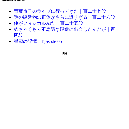
青葉市子のライブに行ってきた｜百二十七段
謎の建造物の正体がさらに謎すぎる｜百二十六段
俺がフィジカルAIだ｜百二十五段
めちゃくちゃ不思議な現象に出会したんだが｜百二十
四段
星霜の記憶 – Episode 05
PR