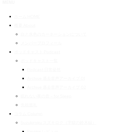
MENU
ホーム HOME
概要 About
白と水色のカーネーションについて
メンバープロフィール
ポッドキャスト Podcast
ポッドキャスト一覧
Podcast 日常徒然
Archive 過去音声アーカイブ 01
Archive 過去音声アーカイブ 02
眠れない夜の音 – for Sleep
先祖巡礼
コラム Column
Suzukiroku スズキロク（字獄の鈴木録）
Review レビュー