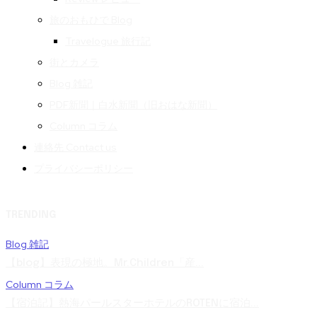
旅のおもひで Blog
Travelogue 旅行記
街とカメラ
Blog 雑記
PDF新聞｜白水新聞（旧おはな新聞）
Column コラム
連絡先 Contact us
プライバシーポリシー
TRENDING
Blog 雑記
【blog】表現の極地。Mr.Children「産...
Column コラム
【宿泊記】熱海パールスターホテルのROTENに宿泊...