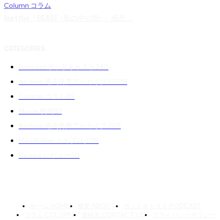
Column コラム
Netflix『BEAST -私の中の獣-』感想 ...
CATEGORIES
Podcast ポッドキャスト
240
Archive 過去音声アーカイブ 02
139
Column コラム
89
Movie 映画
87
Archive 過去音声アーカイブ 01
71
MikaWalker ミカブログ
39
Review レビュー
30
ホーム HOME
概要 ABOUT
ポッドキャスト PODCAST
コラム COLUMN
連絡先 CONTACT US
プライバシーポリシー