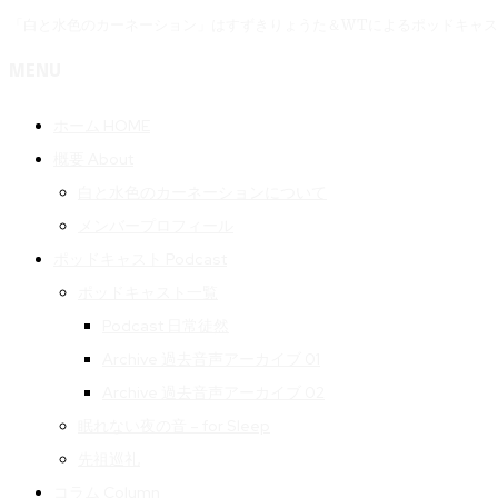
「白と水色のカーネーション」はすずきりょうた＆WTによるポッドキャ
MENU
ホーム HOME
概要 About
白と水色のカーネーションについて
メンバープロフィール
ポッドキャスト Podcast
ポッドキャスト一覧
Podcast 日常徒然
Archive 過去音声アーカイブ 01
Archive 過去音声アーカイブ 02
眠れない夜の音 – for Sleep
先祖巡礼
コラム Column