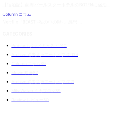
【宿泊記】熱海パールスターホテルのROTENに宿泊...
Column コラム
Netflix『BEAST -私の中の獣-』感想 ...
CATEGORIES
Podcast ポッドキャスト
240
Archive 過去音声アーカイブ 02
139
Column コラム
89
Movie 映画
87
Archive 過去音声アーカイブ 01
71
MikaWalker ミカブログ
39
Review レビュー
30