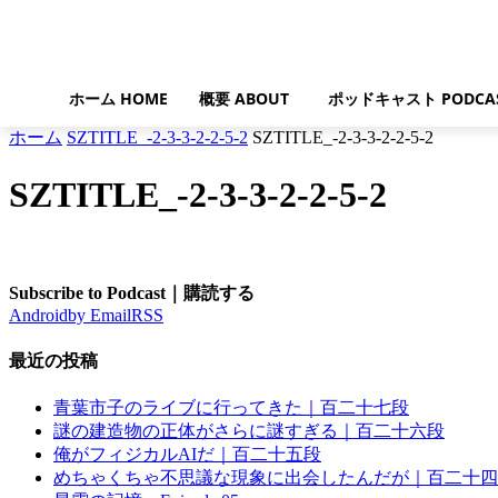
ホーム HOME
概要 ABOUT
ポッドキャスト PODCA
ホーム
SZTITLE_-2-3-3-2-2-5-2
SZTITLE_-2-3-3-2-2-5-2
SZTITLE_-2-3-3-2-2-5-2
Subscribe to Podcast｜購読する
Android
by Email
RSS
最近の投稿
青葉市子のライブに行ってきた｜百二十七段
謎の建造物の正体がさらに謎すぎる｜百二十六段
俺がフィジカルAIだ｜百二十五段
めちゃくちゃ不思議な現象に出会したんだが｜百二十四