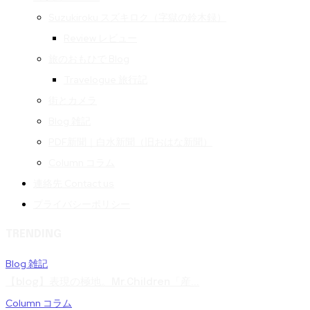
Suzukiroku スズキロク（字獄の鈴木録）
Review レビュー
旅のおもひで Blog
Travelogue 旅行記
街とカメラ
Blog 雑記
PDF新聞｜白水新聞（旧おはな新聞）
Column コラム
連絡先 Contact us
プライバシーポリシー
TRENDING
Blog 雑記
【blog】表現の極地。Mr.Children「産...
Column コラム