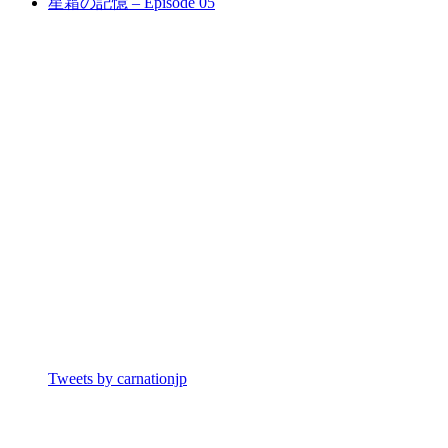
星霜の記憶 – Episode 05
Tweets by carnationjp