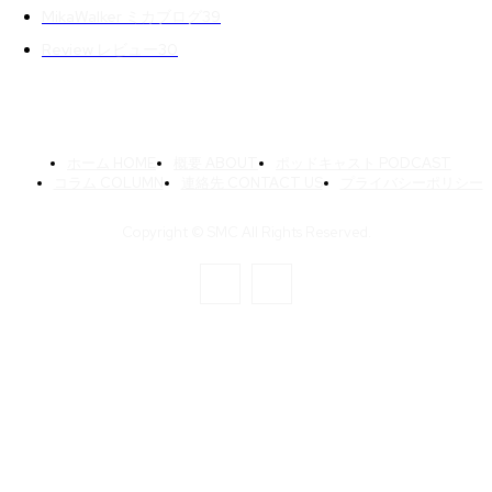
MikaWalker ミカブログ
39
Review レビュー
30
ホーム HOME
概要 ABOUT
ポッドキャスト PODCAST
コラム COLUMN
連絡先 CONTACT US
プライバシーポリシー
Copyright © SMC All Rights Reserved.