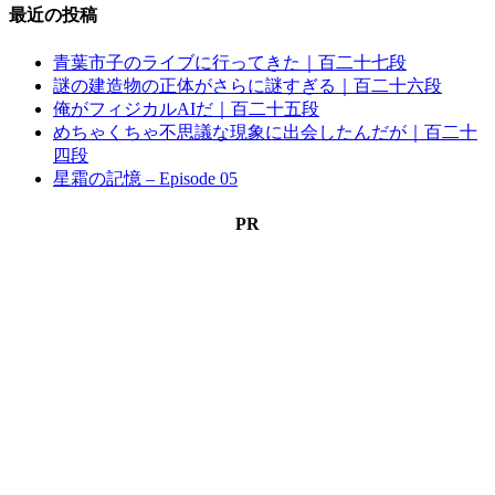
最近の投稿
青葉市子のライブに行ってきた｜百二十七段
謎の建造物の正体がさらに謎すぎる｜百二十六段
俺がフィジカルAIだ｜百二十五段
めちゃくちゃ不思議な現象に出会したんだが｜百二十
四段
星霜の記憶 – Episode 05
PR