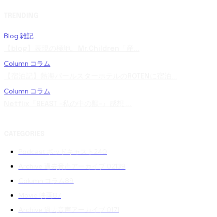
TRENDING
Blog 雑記
【blog】表現の極地。Mr.Children「産...
Column コラム
【宿泊記】熱海パールスターホテルのROTENに宿泊...
Column コラム
Netflix『BEAST -私の中の獣-』感想 ...
CATEGORIES
Podcast ポッドキャスト
240
Archive 過去音声アーカイブ 02
139
Column コラム
89
Movie 映画
87
Archive 過去音声アーカイブ 01
71