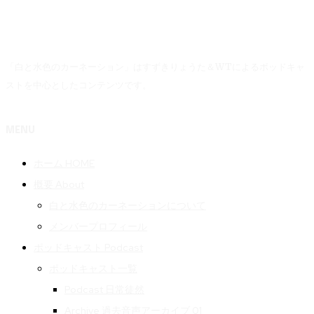
「白と水色のカーネーション」はすずきりょうた＆WTによるポッドキャ
ストを中心としたコンテンツです。
MENU
ホーム HOME
概要 About
白と水色のカーネーションについて
メンバープロフィール
ポッドキャスト Podcast
ポッドキャスト一覧
Podcast 日常徒然
Archive 過去音声アーカイブ 01