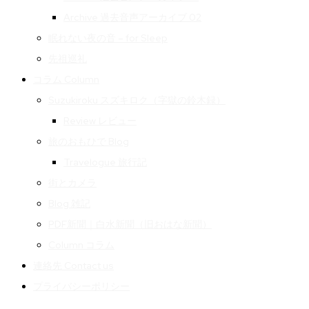
Archive 過去音声アーカイブ 02
眠れない夜の音 – for Sleep
先祖巡礼
コラム Column
Suzukiroku スズキロク（字獄の鈴木録）
Review レビュー
旅のおもひで Blog
Travelogue 旅行記
街とカメラ
Blog 雑記
PDF新聞｜白水新聞（旧おはな新聞）
Column コラム
連絡先 Contact us
プライバシーポリシー