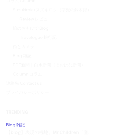
コラム Column
Suzukiroku スズキロク（字獄の鈴木録）
Review レビュー
旅のおもひで Blog
Travelogue 旅行記
街とカメラ
Blog 雑記
PDF新聞｜白水新聞（旧おはな新聞）
Column コラム
連絡先 Contact us
プライバシーポリシー
TRENDING
Blog 雑記
【blog】表現の極地。Mr.Children「産...