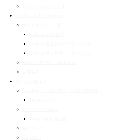
メンバープロフィール
ポッドキャスト Podcast
ポッドキャスト一覧
Podcast 日常徒然
Archive 過去音声アーカイブ 01
Archive 過去音声アーカイブ 02
眠れない夜の音 – for Sleep
先祖巡礼
コラム Column
Suzukiroku スズキロク（字獄の鈴木録）
Review レビュー
旅のおもひで Blog
Travelogue 旅行記
街とカメラ
Blog 雑記