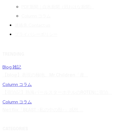
PDF新聞｜白水新聞（旧おはな新聞）
Column コラム
連絡先 Contact us
プライバシーポリシー
TRENDING
Blog 雑記
【blog】表現の極地。Mr.Children「産...
Column コラム
【宿泊記】熱海パールスターホテルのROTENに宿泊...
Column コラム
Netflix『BEAST -私の中の獣-』感想 ...
CATEGORIES