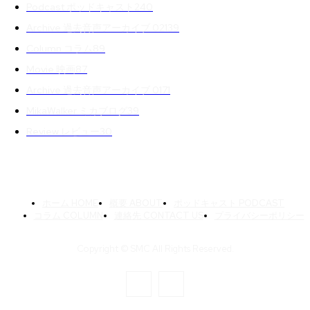
Podcast ポッドキャスト
240
Archive 過去音声アーカイブ 02
139
Column コラム
89
Movie 映画
87
Archive 過去音声アーカイブ 01
71
MikaWalker ミカブログ
39
Review レビュー
30
ホーム HOME
概要 ABOUT
ポッドキャスト PODCAST
コラム COLUMN
連絡先 CONTACT US
プライバシーポリシー
Copyright © SMC All Rights Reserved.