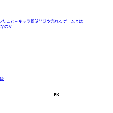
みて思ったこと – キャラ模倣問題や売れるゲームとは
何なのか
段
PR