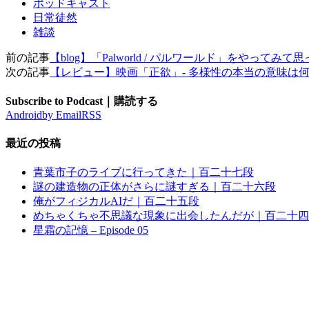
ポッドキャスト
日常徒然
雑談
前の記事
【blog】「Palworld / パルワールド」をやって
次の記事
【レビュー】映画「正欲」- 多様性の本当の意味は
Subscribe to Podcast｜購読する
Android
by Email
RSS
最近の投稿
青葉市子のライブに行ってきた｜百二十七段
謎の建造物の正体がさらに謎すぎる｜百二十六段
俺がフィジカルAIだ｜百二十五段
めちゃくちゃ不思議な現象に出会したんだが｜百二十四
星霜の記憶 – Episode 05