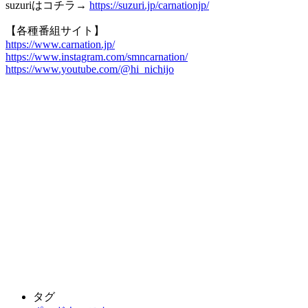
suzuriはコチラ→
https://suzuri.jp/carnationjp/
【各種番組サイト】
https://www.carnation.jp/
https://www.instagram.com/smncarnation/
https://www.youtube.com/@hi_nichijo
タグ