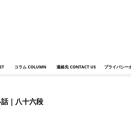
ST
コラム COLUMN
連絡先 CONTACT US
プライバシー
.
い話｜八十六段