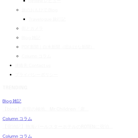
Review レビュー
旅のおもひで Blog
Travelogue 旅行記
街とカメラ
Blog 雑記
PDF新聞｜白水新聞（旧おはな新聞）
Column コラム
連絡先 Contact us
プライバシーポリシー
TRENDING
Blog 雑記
【blog】表現の極地。Mr.Children「産...
Column コラム
【宿泊記】熱海パールスターホテルのROTENに宿泊...
Column コラム