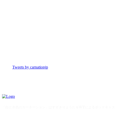
Tweets by carnationjp
「白と水色のカーネーション」はすずきりょうた＆WTによるポッドキャ