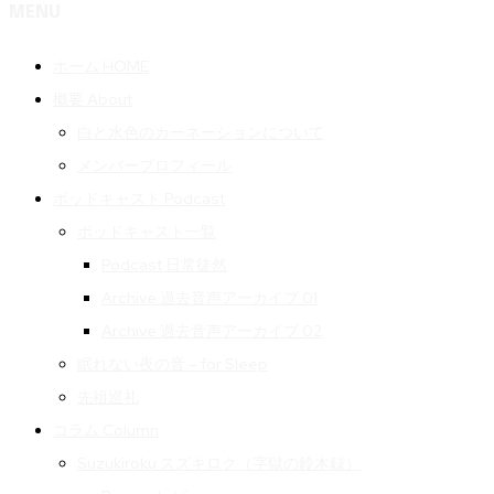
MENU
ホーム HOME
概要 About
白と水色のカーネーションについて
メンバープロフィール
ポッドキャスト Podcast
ポッドキャスト一覧
Podcast 日常徒然
Archive 過去音声アーカイブ 01
Archive 過去音声アーカイブ 02
眠れない夜の音 – for Sleep
先祖巡礼
コラム Column
Suzukiroku スズキロク（字獄の鈴木録）