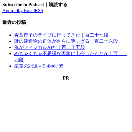
Subscribe to Podcast｜購読する
Android
by Email
RSS
最近の投稿
青葉市子のライブに行ってきた｜百二十七段
謎の建造物の正体がさらに謎すぎる｜百二十六段
俺がフィジカルAIだ｜百二十五段
めちゃくちゃ不思議な現象に出会したんだが｜百二十
四段
星霜の記憶 – Episode 05
PR