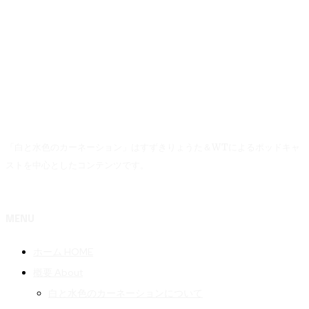
「白と水色のカーネーション」はすずきりょうた＆WTによるポッドキャ
ストを中心としたコンテンツです。
MENU
ホーム HOME
概要 About
白と水色のカーネーションについて