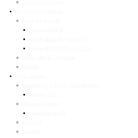
メンバープロフィール
ポッドキャスト Podcast
ポッドキャスト一覧
Podcast 日常徒然
Archive 過去音声アーカイブ 01
Archive 過去音声アーカイブ 02
眠れない夜の音 – for Sleep
先祖巡礼
コラム Column
Suzukiroku スズキロク（字獄の鈴木録）
Review レビュー
旅のおもひで Blog
Travelogue 旅行記
街とカメラ
Blog 雑記