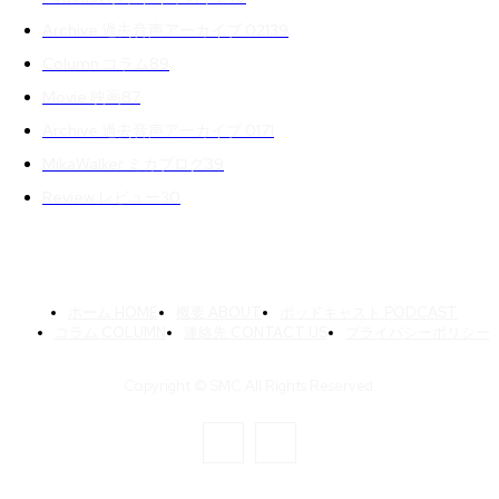
Archive 過去音声アーカイブ 02
139
Column コラム
89
Movie 映画
87
Archive 過去音声アーカイブ 01
71
MikaWalker ミカブログ
39
Review レビュー
30
ホーム HOME
概要 ABOUT
ポッドキャスト PODCAST
コラム COLUMN
連絡先 CONTACT US
プライバシーポリシー
Copyright © SMC All Rights Reserved.