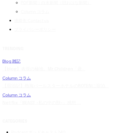
PDF新聞｜白水新聞（旧おはな新聞）
Column コラム
連絡先 Contact us
プライバシーポリシー
TRENDING
Blog 雑記
【blog】表現の極地。Mr.Children「産...
Column コラム
【宿泊記】熱海パールスターホテルのROTENに宿泊...
Column コラム
Netflix『BEAST -私の中の獣-』感想 ...
CATEGORIES
Podcast ポッドキャスト
240