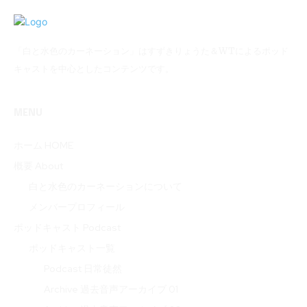
「白と水色のカーネーション」はすずきりょうた＆WTによるポッド
キャストを中心としたコンテンツです。
MENU
ホーム HOME
概要 About
白と水色のカーネーションについて
メンバープロフィール
ポッドキャスト Podcast
ポッドキャスト一覧
Podcast 日常徒然
Archive 過去音声アーカイブ 01