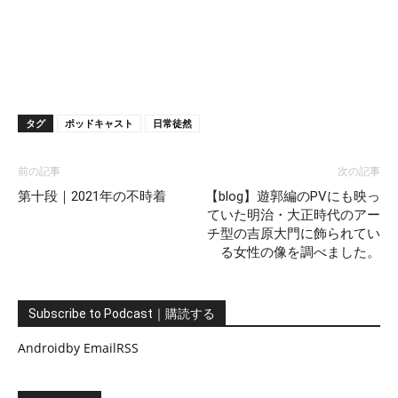
タグ
ポッドキャスト
日常徒然
前の記事
次の記事
第十段｜2021年の不時着
【blog】遊郭編のPVにも映っ
ていた明治・大正時代のアー
チ型の吉原大門に飾られてい
る女性の像を調べました。
Subscribe to Podcast｜購読する
Android
by Email
RSS