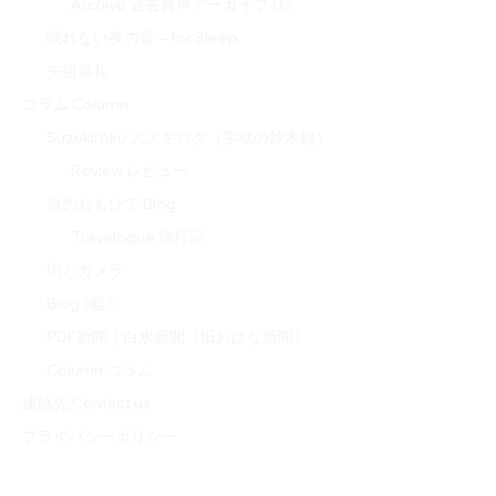
Archive 過去音声アーカイブ 02
眠れない夜の音 – for Sleep
先祖巡礼
コラム Column
Suzukiroku スズキロク（字獄の鈴木録）
Review レビュー
旅のおもひで Blog
Travelogue 旅行記
街とカメラ
Blog 雑記
PDF新聞｜白水新聞（旧おはな新聞）
Column コラム
連絡先 Contact us
プライバシーポリシー