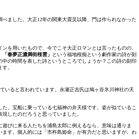
調べました。大正12年の関東大震災以降、門は作られなかった
。
インを用いたもので、今でこそ大正ロマンとは言ったものの、
」「春夢正濃満街桜雲」
という福地桜痴という劇作家の詩が刻
の中の時間を表した詩というところでしょうか？この詩の刻印
ます。
いていると言われています。永瀬正吉氏は鳩ヶ谷氷川神社の天
した。宝船に乗っている七福神の弁天様です。姿が似ているこ
表現したのだろうと思っていました。
に遊びに来る人たちを浦島太郎に例えるなら、意味は通りま
います。個人的には「市杵島姫命」が有力だと思いますが。わ