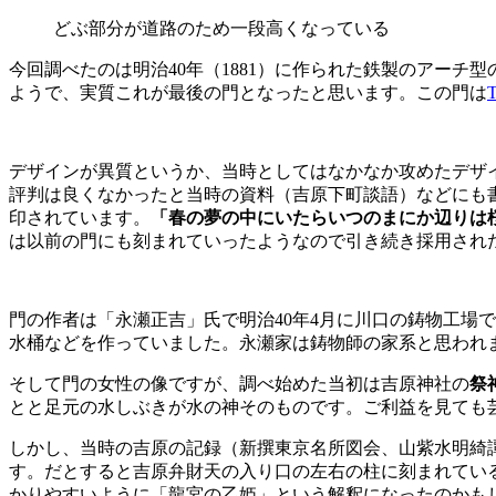
どぶ部分が道路のため一段高くなっている
今回調べたのは明治40年（1881）に作られた鉄製のアー
ようで、実質これが最後の門となったと思います。この門は
デザインが異質というか、当時としてはなかなか攻めたデザ
評判は良くなかったと当時の資料（吉原下町談語）などにも
印されています。
「春の夢の中にいたらいつのまにか辺りは
は以前の門にも刻まれていったようなので引き続き採用され
門の作者は「永瀬正吉」氏で明治40年4月に川口の鋳物工場
水桶などを作っていました。永瀬家は鋳物師の家系と思われ
そして門の女性の像ですが、調べ始めた当初は吉原神社の
祭
とと足元の水しぶきが水の神そのものです。ご利益を見ても
しかし、当時の吉原の記録（新撰東京名所図会、山紫水明綺
す。だとすると吉原弁財天の入り口の左右の柱に刻まれてい
かりやすいように「龍宮の乙姫」という解釈になったのかも