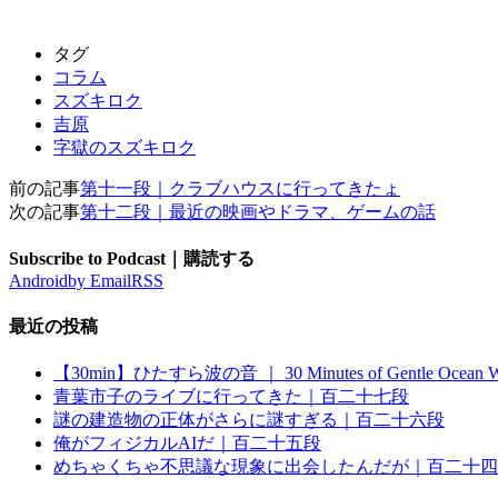
タグ
コラム
スズキロク
吉原
字獄のスズキロク
前の記事
第十一段｜クラブハウスに行ってきたょ
次の記事
第十二段｜最近の映画やドラマ、ゲームの話
Subscribe to Podcast｜購読する
Android
by Email
RSS
最近の投稿
【30min】ひたすら波の音 ｜ 30 Minutes of Gentle Ocean W
青葉市子のライブに行ってきた｜百二十七段
謎の建造物の正体がさらに謎すぎる｜百二十六段
俺がフィジカルAIだ｜百二十五段
めちゃくちゃ不思議な現象に出会したんだが｜百二十四