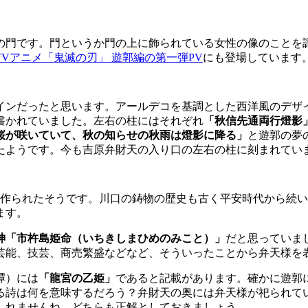
チ型の門です。門というか門の上に飾られている女性の像のことを
TVアニメ「鬼滅の刃」 遊郭編の第一弾PV
にも登場しています
インだったと思います。アールデコを基調とした西洋風のデザ
書かれていました。左右の柱にはそれぞれ
「秋信先通両行燈影
桜が咲いていて、秋の知らせの秋雨は燈影に降る」
と遊郭の夢
たようです。今も吉原弁財天の入り口の左右の柱に刻まれてい
で作られたそうです。川口の鋳物の歴史も古く平安時代から続
ます。
神「市杵島姫命（いちきしまひめのみこと）」
だと思っていま
芸能、技芸、商売繁盛などなど、そういったことから弁天様を
譚）には
「龍宮の乙姫」
であると記載があります。確かに遊郭
る詩は何を意味するだろう？弁財天の奥には弁天様が祀られて
しれませんね。どちらも正解としておきましょう。