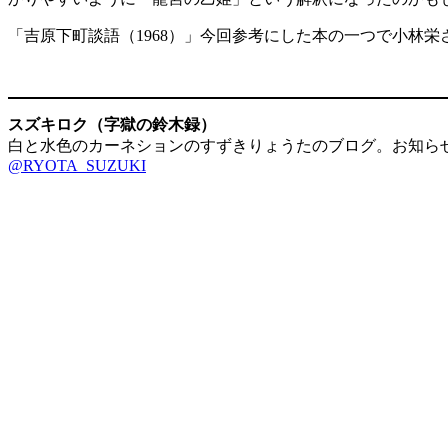
「吉原下町談語（1968）」今回参考にした本の一つで小林
スズキロク（字獄の鈴木録）
白と水色のカーネションのすずきりょうたのブログ。お知ら
@RYOTA_SUZUKI