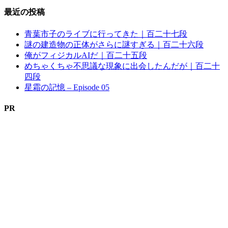
最近の投稿
青葉市子のライブに行ってきた｜百二十七段
謎の建造物の正体がさらに謎すぎる｜百二十六段
俺がフィジカルAIだ｜百二十五段
めちゃくちゃ不思議な現象に出会したんだが｜百二十
四段
星霜の記憶 – Episode 05
PR