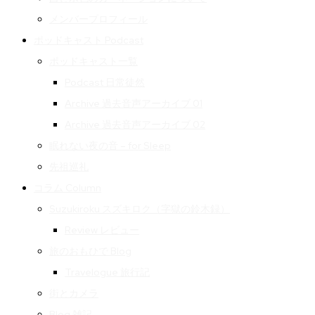
メンバープロフィール
ポッドキャスト Podcast
ポッドキャスト一覧
Podcast 日常徒然
Archive 過去音声アーカイブ 01
Archive 過去音声アーカイブ 02
眠れない夜の音 – for Sleep
先祖巡礼
コラム Column
Suzukiroku スズキロク（字獄の鈴木録）
Review レビュー
旅のおもひで Blog
Travelogue 旅行記
街とカメラ
Blog 雑記