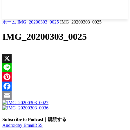
ホーム
IMG_20200303_0025
IMG_20200303_0025
IMG_20200303_0025
X
Line
Pinterest
Facebook
Email
Subscribe to Podcast｜購読する
Android
by Email
RSS