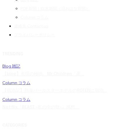
PDF新聞｜白水新聞（旧おはな新聞）
Column コラム
連絡先 Contact us
プライバシーポリシー
TRENDING
Blog 雑記
【blog】表現の極地。Mr.Children「産...
Column コラム
【宿泊記】熱海パールスターホテルのROTENに宿泊...
Column コラム
Netflix『BEAST -私の中の獣-』感想 ...
CATEGORIES