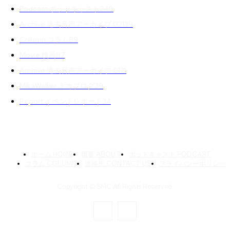
Podcast ポッドキャスト
240
Archive 過去音声アーカイブ 02
139
Column コラム
89
Movie 映画
87
Archive 過去音声アーカイブ 01
71
MikaWalker ミカブログ
39
Report イベントレポート
34
ホーム HOME
概要 ABOUT
ポッドキャスト PODCAST
コラム COLUMN
連絡先 CONTACT US
プライバシーポリシー
Copyright © SMC All Rights Reserved.