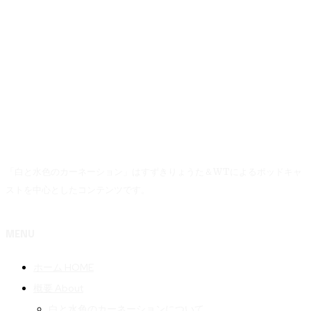
「白と水色のカーネーション」はすずきりょうた＆WTによるポッドキャ
ストを中心としたコンテンツです。
MENU
ホーム HOME
概要 About
白と水色のカーネーションについて