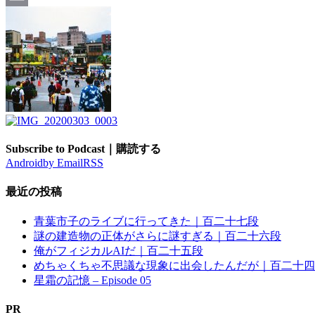
Email
Subscribe to Podcast｜購読する
Android
by Email
RSS
最近の投稿
青葉市子のライブに行ってきた｜百二十七段
謎の建造物の正体がさらに謎すぎる｜百二十六段
俺がフィジカルAIだ｜百二十五段
めちゃくちゃ不思議な現象に出会したんだが｜百二十四
星霜の記憶 – Episode 05
PR