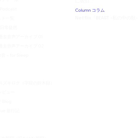
に宿泊...
odcast
Column コラム
スト一覧
Netflix『BEAST -私の中の獣-
t 日常徒然
ve 過去音声アーカイブ 01
ve 過去音声アーカイブ 02
– for Sleep
oku スズキロク（字獄の鈴木録）
 レビュー
Blog
ogue 旅行記