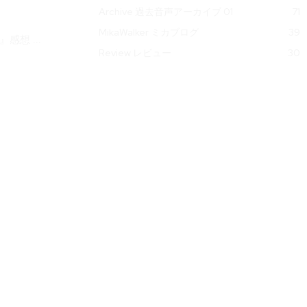
Archive 過去音声アーカイブ 01
71
MikaWalker ミカブログ
39
』感想 ...
Review レビュー
30