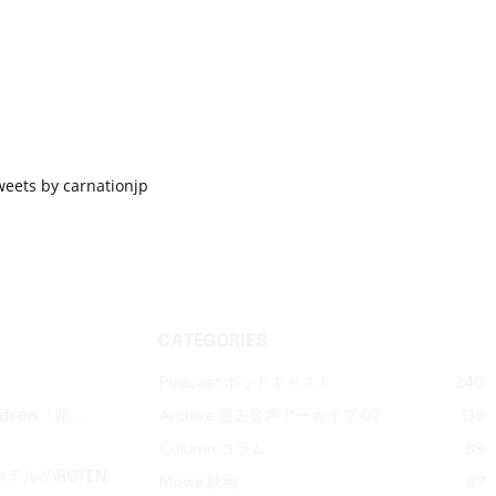
weets by carnationjp
CATEGORIES
Podcast ポッドキャスト
240
Archive 過去音声アーカイブ 02
139
ren「産...
Column コラム
89
テルのROTEN
Movie 映画
87