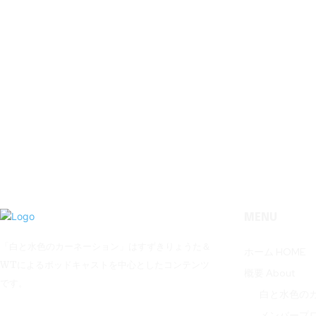
MENU
「白と水色のカーネーション」はすずきりょうた＆
ホーム HOME
WTによるポッドキャストを中心としたコンテンツ
概要 About
です。
白と水色の
メンバープ