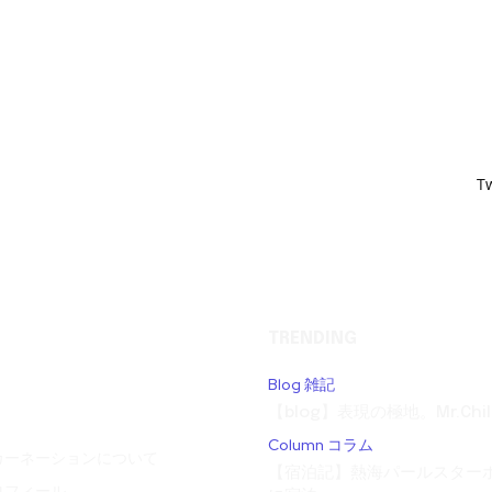
T
TRENDING
Blog 雑記
【blog】表現の極地。Mr.Child
Column コラム
カーネーションについて
【宿泊記】熱海パールスターホ
ロフィール