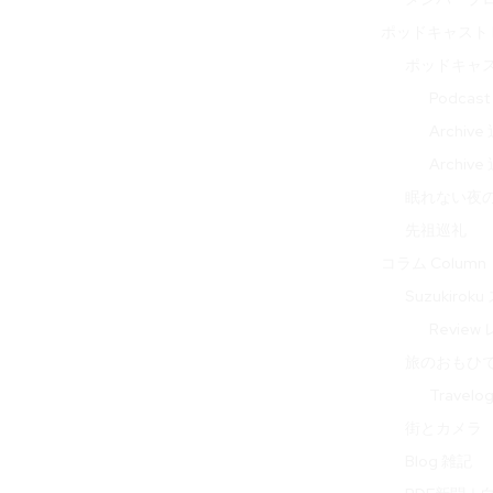
ポッドキャスト P
ポッドキャ
Podcas
Archi
Archi
眠れない夜の音 
先祖巡礼
コラム Column
Suzukir
Review
旅のおもひで 
Travel
街とカメラ
Blog 雑記