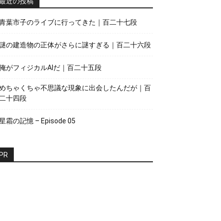
最近の投稿
青葉市子のライブに行ってきた｜百二十七段
謎の建造物の正体がさらに謎すぎる｜百二十六段
俺がフィジカルAIだ｜百二十五段
めちゃくちゃ不思議な現象に出会したんだが｜百
二十四段
星霜の記憶 – Episode 05
PR