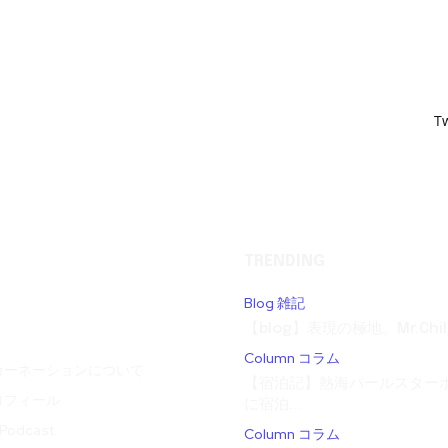
T
TRENDING
Blog 雑記
【blog】表現の極地。Mr.Child
Column コラム
カーネーションについて
【宿泊記】熱海パールスターホ
ロフィール
に宿泊...
odcast
Column コラム