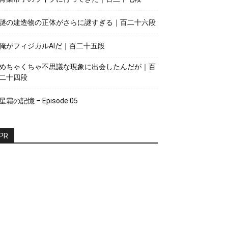
謎の建造物の正体がさらに謎すぎる｜百二十六段
俺がフィジカルAIだ｜百二十五段
めちゃくちゃ不思議な現象に出会したんだが｜百
二十四段
星霜の記憶 – Episode 05
PR