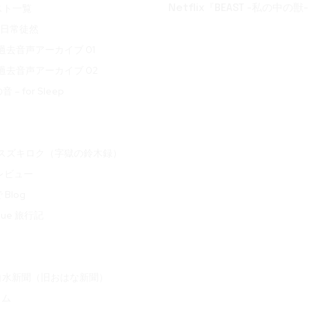
スト一覧
Netflix『BEAST -私の中の獣-
t 日常徒然
ve 過去音声アーカイブ 01
ve 過去音声アーカイブ 02
– for Sleep
oku スズキロク（字獄の鈴木録）
 レビュー
Blog
ogue 旅行記
白水新聞（旧おはな新聞）
ラム