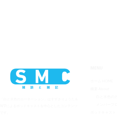
MENU
ホーム HOME
概要 About
白と水色の
「白と水色のカーネーション」はすずきりょうた＆
メンバープ
WTによるポッドキャストを中心としたコンテンツ
ポッドキャスト P
です。