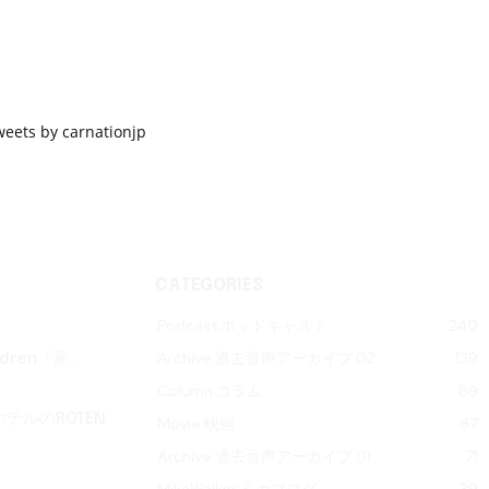
weets by carnationjp
CATEGORIES
Podcast ポッドキャスト
240
Archive 過去音声アーカイブ 02
139
ren「産...
Column コラム
89
テルのROTEN
Movie 映画
87
Archive 過去音声アーカイブ 01
71
MikaWalker ミカブログ
39