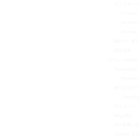
ポッドキャ
Podcas
Archi
Archi
眠れない夜の音 
先祖巡礼
コラム Column
Suzukir
Review
旅のおもひで 
Travel
街とカメラ
Blog 雑記
PDF新聞｜
Column コ