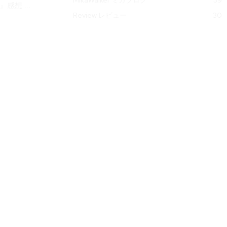
』感想 ...
Review レビュー
30