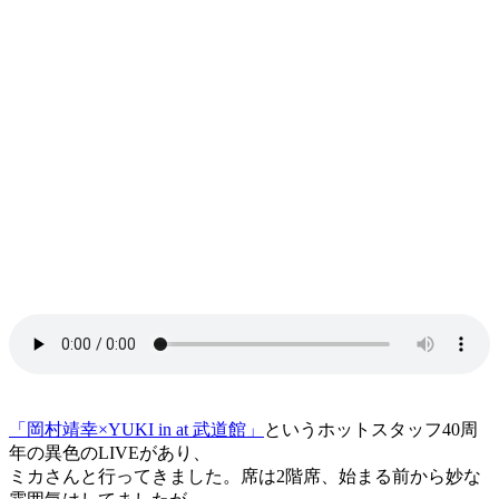
「岡村靖幸×YUKI in at 武道館」
というホットスタッフ40周
年の異色のLIVEがあり、
ミカさんと行ってきました。席は2階席、始まる前から妙な