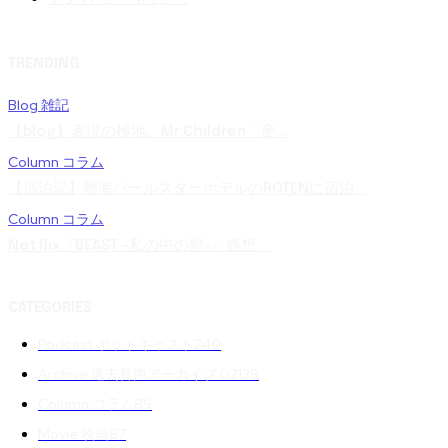
TRENDING
Blog 雑記
【blog】表現の極地。Mr.Children「産...
Column コラム
【宿泊記】熱海パールスターホテルのROTENに宿泊...
Column コラム
Netflix『BEAST -私の中の獣-』感想 ...
CATEGORIES
Podcast ポッドキャスト
240
Archive 過去音声アーカイブ 02
139
Column コラム
89
Movie 映画
87