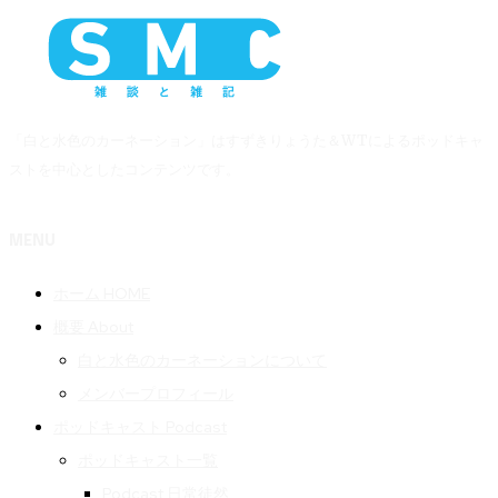
「白と水色のカーネーション」はすずきりょうた＆WTによるポッドキャ
ストを中心としたコンテンツです。
MENU
ホーム HOME
概要 About
白と水色のカーネーションについて
メンバープロフィール
ポッドキャスト Podcast
ポッドキャスト一覧
Podcast 日常徒然