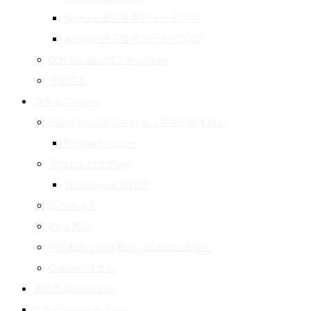
Archive 過去音声アーカイブ 01
Archive 過去音声アーカイブ 02
眠れない夜の音 – for Sleep
先祖巡礼
コラム Column
Suzukiroku スズキロク（字獄の鈴木録）
Review レビュー
旅のおもひで Blog
Travelogue 旅行記
街とカメラ
Blog 雑記
PDF新聞｜白水新聞（旧おはな新聞）
Column コラム
連絡先 Contact us
プライバシーポリシー