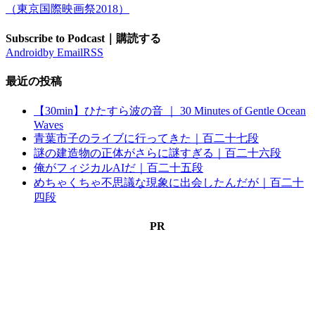
（東京国際映画祭2018）
Subscribe to Podcast｜購読する
Android
by Email
RSS
最近の投稿
【30min】ひたすら波の音 ｜ 30 Minutes of Gentle Ocean
Waves
青葉市子のライブに行ってきた｜百二十七段
謎の建造物の正体がさらに謎すぎる｜百二十六段
俺がフィジカルAIだ｜百二十五段
めちゃくちゃ不思議な現象に出会したんだが｜百二十
四段
PR