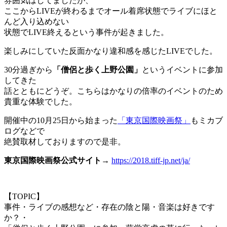
雰囲気はしてましたが、
ここからLIVEが終わるまでオール着席状態でライブにほと
んど入り込めない
状態でLIVE終えるという事件が起きました。
楽しみにしていた反面かなり違和感を感じたLIVEでした。
30分過ぎから
「僧侶と歩く上野公園」
というイベントに参加
してきた
話とともにどうぞ。こちらはかなりの倍率のイベントのため
貴重な体験でした。
開催中の10月25日から始まった
「東京国際映画祭」
もミカブ
ログなどで
絶賛取材しておりますので是非。
東京国際映画祭公式サイト→
https://2018.tiff-jp.net/ja/
【TOPIC】
事件・ライブの感想など・存在の陰と陽・音楽は好きです
か？・