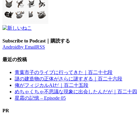
Subscribe to Podcast｜購読する
Android
by Email
RSS
最近の投稿
青葉市子のライブに行ってきた｜百二十七段
謎の建造物の正体がさらに謎すぎる｜百二十六段
俺がフィジカルAIだ｜百二十五段
めちゃくちゃ不思議な現象に出会したんだが｜百二十四
星霜の記憶 – Episode 05
PR