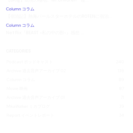
【blog】表現の極地。Mr.Children「産...
Column コラム
【宿泊記】熱海パールスターホテルのROTENに宿泊...
Column コラム
Netflix『BEAST -私の中の獣-』感想 ...
CATEGORIES
Podcast ポッドキャスト
240
Archive 過去音声アーカイブ 02
139
Column コラム
89
Movie 映画
87
Archive 過去音声アーカイブ 01
71
MikaWalker ミカブログ
39
Report イベントレポート
34