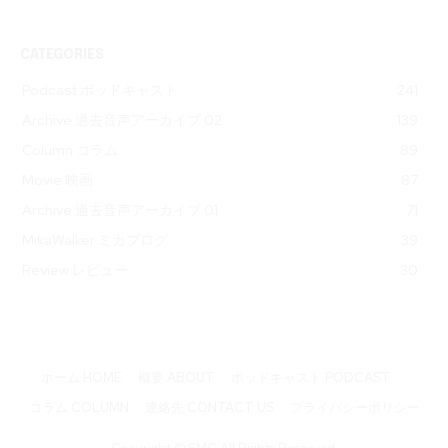
CATEGORIES
Podcast ポッドキャスト
241
Archive 過去音声アーカイブ 02
139
Column コラム
89
Movie 映画
87
Archive 過去音声アーカイブ 01
71
MikaWalker ミカブログ
39
Review レビュー
30
ホーム HOME
概要 ABOUT
ポッドキャスト PODCAST
コラム COLUMN
連絡先 CONTACT US
プライバシーポリシー