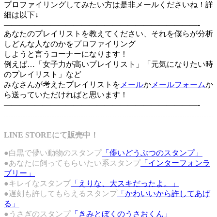
プロファイリングしてみたい方は是非メールくださいね！詳
細は以下↓
—————————————————————————-
あなたのプレイリストを教えてください、それを僕らが分析
しどんな人なのかをプロファイリング
しようと言うコーナーになります！
例えば…「女子力が高いプレイリスト」「元気になりたい時
のプレイリスト」など
みなさんが考えたプレイリストを
メール
か
メールフォーム
か
ら送っていただければと思います！
—————————————————————————-
LINE STOREにて販売中！
●白黒で儚い動物のスタンプ
「儚いどうぶつのスタンプ」
●あなたに飼ってもらいたい系スタンプ
「インターフォンラ
ブリー」
●キレイなスタンプ
「えりな、大スキだったよ。」
●遅刻も許してもらえるスタンプ
「かわいいから許してあげ
る」
●うさぎのスタンプ
「きみとぼくのうさおくん」