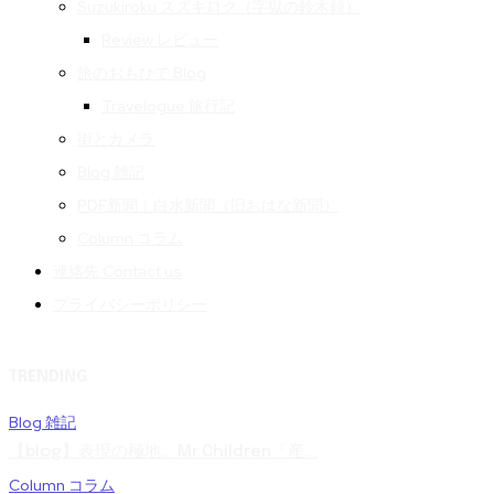
Suzukiroku スズキロク（字獄の鈴木録）
Review レビュー
旅のおもひで Blog
Travelogue 旅行記
街とカメラ
Blog 雑記
PDF新聞｜白水新聞（旧おはな新聞）
Column コラム
連絡先 Contact us
プライバシーポリシー
TRENDING
Blog 雑記
【blog】表現の極地。Mr.Children「産...
Column コラム