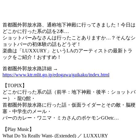
首都圏外郭放水路、通称地下神殿に行ってきました！今日は
どこかに行った系の話を2本…
ショットバーみなさんは行ったことありますか…？そんなシ
ョットバーの初体験の話もどうぞ！
楽曲は「LUXXURY」というLAのアーティストの最新トラ
ックをご紹介！おすすめ！
首都圏外郭放水路詳細 →
https://www.ktr.mlit.go.jp/edogawa/gaikaku/index.html
【TOPIX】
どこかに行った系の話（前半：地下神殿・後半：ショットバ
ー）・龍Q館・
首都圏外郭放水路に行った話・仮面ライダーとその敵・脳梗
塞・中学生のメール・
バーのカレー・ワニマ・ミカさんのポケモンGOetc…
【Play Music】
What Do Ya Really Want- (Extended) ／ LUXXURY