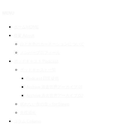
MENU
ホーム HOME
概要 About
白と水色のカーネーションについて
メンバープロフィール
ポッドキャスト Podcast
ポッドキャスト一覧
Podcast 日常徒然
Archive 過去音声アーカイブ 01
Archive 過去音声アーカイブ 02
眠れない夜の音 – for Sleep
先祖巡礼
コラム Column