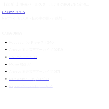
【宿泊記】熱海パールスターホテルのROTENに宿泊...
Column コラム
Netflix『BEAST -私の中の獣-』感想 ...
CATEGORIES
Podcast ポッドキャスト
240
Archive 過去音声アーカイブ 02
139
Column コラム
89
Movie 映画
87
Archive 過去音声アーカイブ 01
71
MikaWalker ミカブログ
39
Report イベントレポート
34