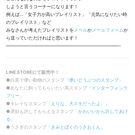
しようと言うコーナーになります！
例えば…「女子力が高いプレイリスト」「元気になりたい時
のプレイリスト」など
みなさんが考えたプレイリストを
メール
か
メールフォーム
か
ら送っていただければと思います！
—————————————————————————-
LINE STOREにて販売中！
●白黒で儚い動物のスタンプ
「儚いどうぶつのスタンプ」
●あなたに飼ってもらいたい系スタンプ
「インターフォンラ
ブリー」
●キレイなスタンプ
「えりな、大スキだったよ。」
●遅刻も許してもらえるスタンプ
「かわいいから許してあげ
る」
●うさぎのスタンプ
「きみとぼくのうさおくん」