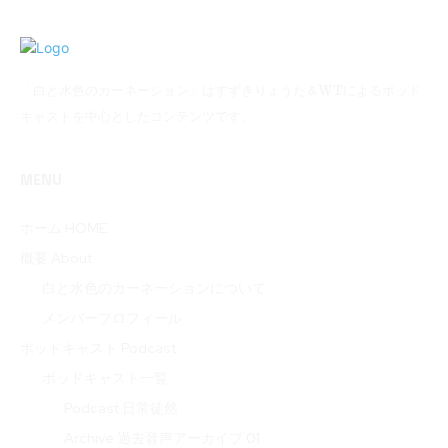
「白と水色のカーネーション」はすずきりょうた＆WTによるポッド
キャストを中心としたコンテンツです。
MENU
ホーム HOME
概要 About
白と水色のカーネーションについて
メンバープロフィール
ポッドキャスト Podcast
ポッドキャスト一覧
Podcast 日常徒然
Archive 過去音声アーカイブ 01