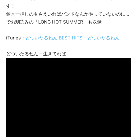
す！
鈴木一押しの君さえいればバンドなんかやっていないのに…
でお馴染みの「LONG HOT SUMMER」も収録
iTunes：
どついたるねん BEST HITS – どついたるねん
どついたるねん – 生きてれば