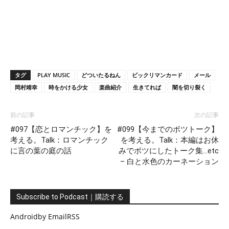
タグ
PLAY MUSIC
どついたるねん
ビックリマンカード
メール
岡村靖幸
時をかける少女
楽曲紹介
生きてれば
闇を切り裂く
前の記事
次の記事
#097【恋とロマンチック】を
#099【今までのボツトーク】
考える。Talk：ロマンチック
を考える。Talk：本編はお休
に言の葉の庭の話
みでボツにしたトーク集…etc
– 白と水色のカーネーション
Subscribe to Podcast｜購読する
Android
by Email
RSS