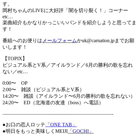
す。
岡村ちゃんのLIVEに大好評「闇を切り裂く！」コーナー
etc…
楽曲紹介もかなりかっこいいバンドを紹介しようと思ってま
す！
番組へのお便りは
メールフォーム
かuk@carnation.jpまでお願
いします！
【TOPIX】
ビジュアル系とV系／アイルランド／6月の勝利の歌を忘れ
ない／etc…
0:00〜 OP
2:00〜 雑談（ビジュアル系とV系）
14:20〜 雑談（アイルランド〜6月の勝利の歌を忘れない）
24:20〜 ED（北海道の友達（boss）へ電話）
——————————————————————-
●お口の恋人ロッテ
「ONE TAB」
●明日をもっと美味しくMEIJI
「GOCHI」