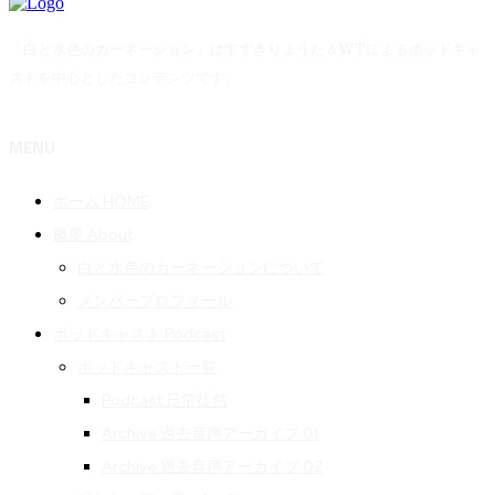
「白と水色のカーネーション」はすずきりょうた＆WTによるポッドキャ
ストを中心としたコンテンツです。
MENU
ホーム HOME
概要 About
白と水色のカーネーションについて
メンバープロフィール
ポッドキャスト Podcast
ポッドキャスト一覧
Podcast 日常徒然
Archive 過去音声アーカイブ 01
Archive 過去音声アーカイブ 02