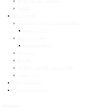
眠れない夜の音 – for Sleep
先祖巡礼
コラム Column
Suzukiroku スズキロク（字獄の鈴木録）
Review レビュー
旅のおもひで Blog
Travelogue 旅行記
街とカメラ
Blog 雑記
PDF新聞｜白水新聞（旧おはな新聞）
Column コラム
連絡先 Contact us
プライバシーポリシー
TRENDING