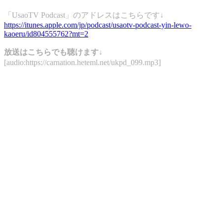
「UsaoTV Podcast」のアドレスはこちらです↓
https://itunes.apple.com/jp/podcast/usaotv-podcast-yin-lewo-
kaoeru/id804555762?mt=2
放送はこちらでも聴けます↓
[audio:https://carnation.heteml.net/ukpd_099.mp3]