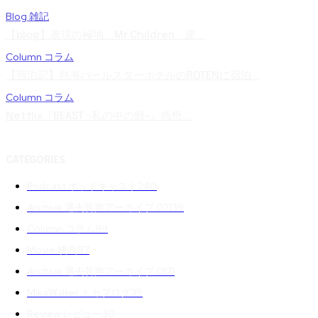
Blog 雑記
【blog】表現の極地。Mr.Children「産...
Column コラム
【宿泊記】熱海パールスターホテルのROTENに宿泊...
Column コラム
Netflix『BEAST -私の中の獣-』感想 ...
CATEGORIES
Podcast ポッドキャスト
240
Archive 過去音声アーカイブ 02
139
Column コラム
89
Movie 映画
87
Archive 過去音声アーカイブ 01
71
MikaWalker ミカブログ
39
Review レビュー
30