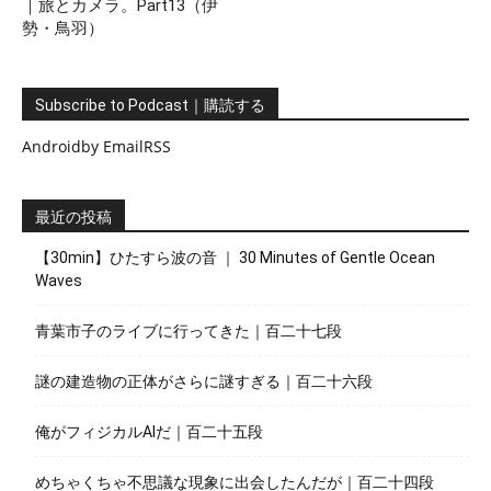
｜旅とカメラ。Part13（伊
勢・鳥羽）
Subscribe to Podcast｜購読する
Android
by Email
RSS
最近の投稿
【30min】ひたすら波の音 ｜ 30 Minutes of Gentle Ocean
Waves
青葉市子のライブに行ってきた｜百二十七段
謎の建造物の正体がさらに謎すぎる｜百二十六段
俺がフィジカルAIだ｜百二十五段
めちゃくちゃ不思議な現象に出会したんだが｜百二十四段