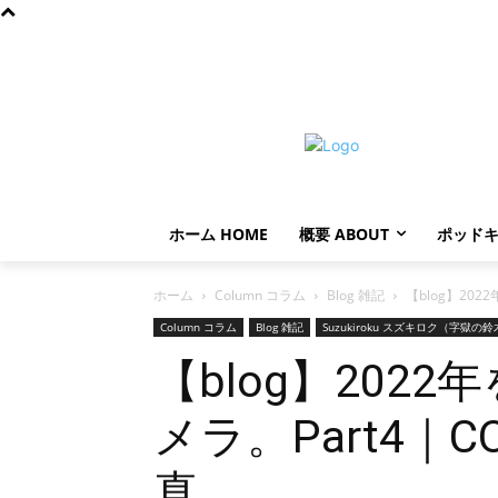
金曜日, 8月 7, 2026
ホーム HOME
概要 ABOUT
ポッドキ
ホーム
Column コラム
Blog 雑記
【blog】2022
Column コラム
Blog 雑記
Suzukiroku スズキロク（字獄の
【blog】2022
メラ。Part4｜C
真