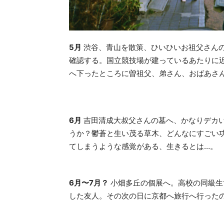
5月
渋谷、青山を散策、ひいひいお祖父さん
確認する。国立競技場が建っているあたりに
へ下ったところに曽祖父、弟さん、おばあさ
6月
吉田清成大叔父さんの墓へ、かなりデカ
うか？鬱蒼と生い茂る草木、どんなにすごい
てしまうような感覚がある、生きるとは…。
6月〜7月？
小畑多丘の個展へ。高校の同級生
した友人。その次の日に京都へ旅行へ行った