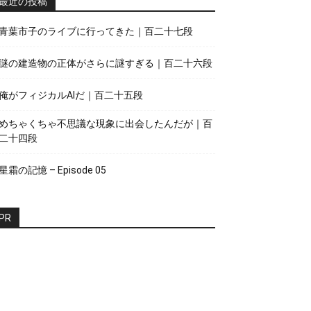
最近の投稿
青葉市子のライブに行ってきた｜百二十七段
謎の建造物の正体がさらに謎すぎる｜百二十六段
俺がフィジカルAIだ｜百二十五段
めちゃくちゃ不思議な現象に出会したんだが｜百
二十四段
星霜の記憶 – Episode 05
PR