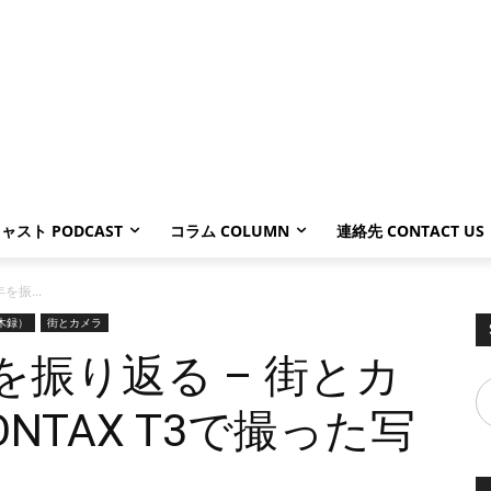
ャスト PODCAST
コラム COLUMN
連絡先 CONTACT US
年を振...
鈴木録）
街とカメラ
年を振り返る – 街とカ
ONTAX T3で撮った写