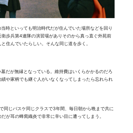
の当時といっても明治時代だが住んでいた場所などを回り
近衛歩兵第4連隊の演習場がありそのから真っ直ぐ外苑前
んと住んでいたらしい。そんな同じ道を歩く。
い墓だが無縁となっている。維持費はいくらかかるのだろ
功績や家柄でも継ぐ人がいなくなってしまったら忘れられ
で同じバスケ同じクラスで3年間、毎日朝から晩まで共に
のだが耳の蜂窩織炎で非常に辛い目に遭ってしまう。