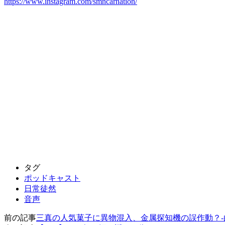
https://www.instagram.com/smncarnation/
タグ
ポッドキャスト
日常徒然
音声
前の記事
三真の人気菓子に異物混入、金属探知機の誤作動？-白水新