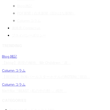
Blog 雑記
PDF新聞｜白水新聞（旧おはな新聞）
Column コラム
連絡先 Contact us
プライバシーポリシー
TRENDING
Blog 雑記
【blog】表現の極地。Mr.Children「産...
Column コラム
【宿泊記】熱海パールスターホテルのROTENに宿泊...
Column コラム
Netflix『BEAST -私の中の獣-』感想 ...
CATEGORIES