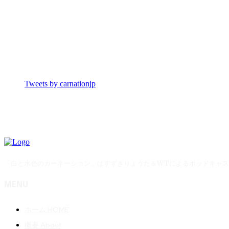
Tweets by carnationjp
「白と水色のカーネーション」はすずきりょうた＆WTによるポッドキャ
MENU
ホーム HOME
概要 About