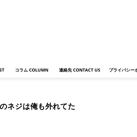
ST
コラム COLUMN
連絡先 CONTACT US
プライバシー
.
頭のネジは俺も外れてた