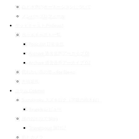
白と水色のカーネーションについて
メンバープロフィール
ポッドキャスト Podcast
ポッドキャスト一覧
Podcast 日常徒然
Archive 過去音声アーカイブ 01
Archive 過去音声アーカイブ 02
眠れない夜の音 – for Sleep
先祖巡礼
コラム Column
Suzukiroku スズキロク（字獄の鈴木録）
Review レビュー
旅のおもひで Blog
Travelogue 旅行記
街とカメラ