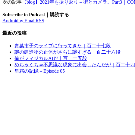
次の記事
【blog】2021年を振り返り – 街とカメラ。Part3｜
Subscribe to Podcast｜購読する
Android
by Email
RSS
最近の投稿
青葉市子のライブに行ってきた｜百二十七段
謎の建造物の正体がさらに謎すぎる｜百二十六段
俺がフィジカルAIだ｜百二十五段
めちゃくちゃ不思議な現象に出会したんだが｜百二十四
星霜の記憶 – Episode 05