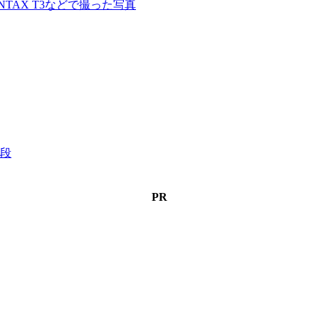
CONTAX T3などで撮った写真
段
PR