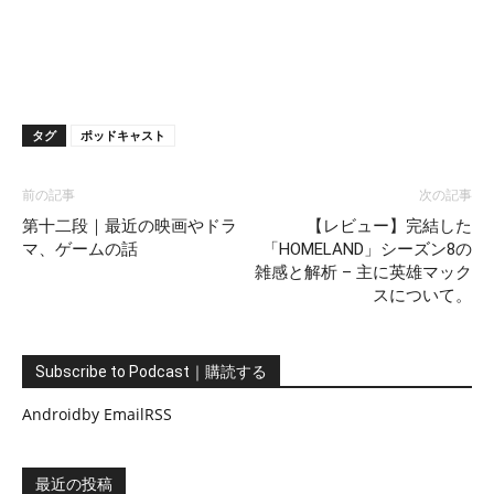
タグ
ポッドキャスト
前の記事
次の記事
第十二段｜最近の映画やドラ
【レビュー】完結した
マ、ゲームの話
「HOMELAND」シーズン8の
雑感と解析 – 主に英雄マック
スについて。
Subscribe to Podcast｜購読する
Android
by Email
RSS
最近の投稿